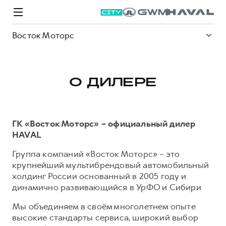
Восток Моторс
О ДИЛЕРЕ
Модели
Покупателям
Владельцам
Спецпредложения
О дилере
ГК «Восток Моторс» – официальный дилер
HAVAL
ВЫБОР И ПОКУПКА
СЕРВИС
СПЕЦПРЕДЛОЖЕНИЯ
БРЕНД HAVAL
Группа компаний «Восток Моторс» – это
Автомобили в наличии
Все о сервисе
Покупателям
О бренде
крупнейший мультибрендовый автомобильный
холдинг России основанный в 2005 году и
Конфигуратор HAVAL
Запись на сервис
Владельцам
Новости
динамично развивающийся в УрФО и Сибири
M6
Аксессуары HAVAL
Моторное масло
О GWM
JOLION
от 2 049 000 ₽
от 2 049 000 ₽
Мы объединяем в своём многолетнем опыте
Каталоги и прайс-листы
Стоимость ТО
Статьи
высокие стандарты сервиса, широкий выбор
Программа «HAVAL Защита+»