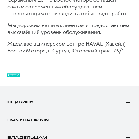
Сервис для корпоративных клиентов
самым современным оборудованием,
HAVAL Лизинг
АКСЕССУАРЫ HAVAL
позволяющим производить любые виды работ.
Автомобильные аксессуары
Мы дорожим нашим клиентом и предоставляем
АКСЕССУАРЫ HAVAL
Коллекция CITY
высочайший уровень обслуживания.
Автомобильные аксессуары
Коллекция Базовая
Ждем вас в дилерском центре HAVAL (Хавейл)
Восток Моторс, г. Сургут, Югорский тракт 23/1
Коллекция CITY
Коллекция Детская
Коллекция Базовая
Коллекция Детская
M6
JOLION
СЕРВИСЫ
DARGO
Автомобили в наличии
DARGO Х
ПОКУПАТЕЛЯМ
Заказать тест-драйв
F7
Автомобили в наличии
Рассчитать кредит
F7x
ВЛАДЕЛЬЦАМ