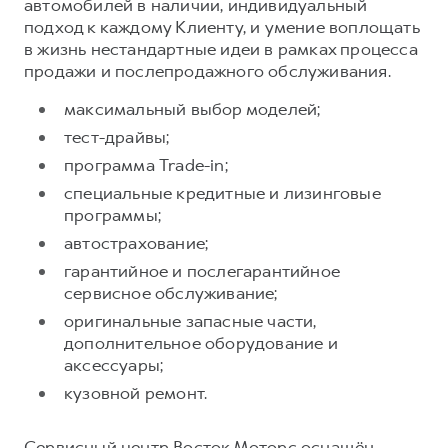
автомобилей в наличии, индивидуальный
подход к каждому Клиенту, и умение воплощать
Тест-драйв
СЕРВИСНОЕ ОБСЛУЖИВАНИЕ
ИНФОРМАЦИЯ О ДИЛЕРЕ
в жизнь нестандартные идеи в рамках процесса
Трейд-ин
Нулевое ТО
О дилере
продажи и послепродажного обслуживания.
DARGO
DARGO X
Программа «Помощь на дороге»
Наша команда
от 3 199 000 ₽
от 3 499 000 ₽
максимальный выбор моделей;
КРЕДИТ И СТРАХОВАНИЕ
Регламенты технического обслуживания
Контакты
тест-драйвы;
Кредитный калькулятор
Электронный ПТС
программа Trade-in;
Страхование
специальные кредитные и лизинговые
программы;
Кредит
ПОДДЕРЖКА
автострахование;
F7
F7X
GWM Безопасность
от 2 899 000 ₽
от 3 599 000 ₽
гарантийное и послегарантийное
КОРПОРАТИВНЫМ КЛИЕНТАМ
Гарантия HAVAL
сервисное обслуживание;
оригинальные запасные части,
Для малого бизнеса
Мобильное приложение GWM
дополнительное оборудование и
Корпоративным клиентам
Программа «HAVAL Защита+»
аксессуары;
Крупным корпоративным клиентам
Руководства по эксплуатации
кузовной ремонт.
POER
от 3 449 000 ₽
Система управления автопарком
Подписки
Сервисный центр Восток Моторс оснащён