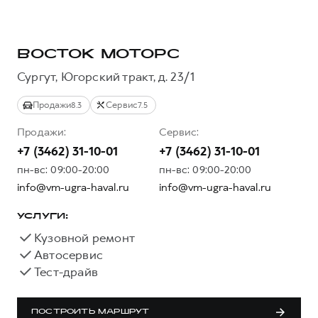
Тест-драйв
СЕРВИСНОЕ ОБСЛУЖИВАНИЕ
ИНФОРМАЦИЯ О ДИЛЕРЕ
Трейд-ин
Нулевое ТО
О дилере
ВОСТОК МОТОРС
DARGO
DARGO X
Программа «Помощь на дороге»
Наша команда
от 3 199 000 ₽
от 3 499 000 ₽
Сургут, Югорский тракт, д. 23/1
КРЕДИТ И СТРАХОВАНИЕ
Регламенты технического обслуживания
Контакты
Продажи
Сервис
8.3
7.5
Кредитный калькулятор
Электронный ПТС
Продажи:
Сервис:
Страхование
+7 (3462) 31-10-01
+7 (3462) 31-10-01
Кредит
ПОДДЕРЖКА
пн-вс: 09:00-20:00
пн-вс: 09:00-20:00
F7
F7X
GWM Безопасность
от 2 899 000 ₽
от 3 599 000 ₽
info@vm-ugra-haval.ru
info@vm-ugra-haval.ru
КОРПОРАТИВНЫМ КЛИЕНТАМ
Гарантия HAVAL
УСЛУГИ:
Для малого бизнеса
Мобильное приложение GWM
Кузовной ремонт
Корпоративным клиентам
Программа «HAVAL Защита+»
Автосервис
Тест-драйв
Крупным корпоративным клиентам
Руководства по эксплуатации
POER
от 3 449 000 ₽
Система управления автопарком
Подписки
ПОСТРОИТЬ МАРШРУТ