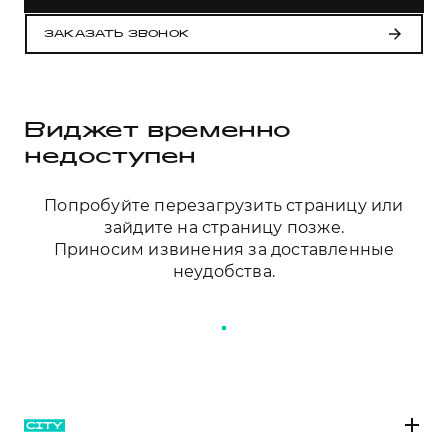
Сервис для корпоративных клиентов
HAVAL Лизинг
АКСЕССУАРЫ HAVAL
ЗАКАЗАТЬ ЗВОНОК
Автомобильные аксессуары
АКСЕССУАРЫ HAVAL
Коллекция CITY
Виджет временно
Автомобильные аксессуары
Коллекция Базовая
недоступен
Коллекция CITY
Коллекция Детская
Коллекция Базовая
Попробуйте перезагрузить страницу или
зайдите на страницу позже.
Коллекция Детская
Приносим извинения за доставленные
неудобства.
ПЕРЕЗАГРУЗИТЬ СТРАНИЦУ