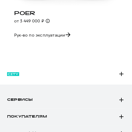
POER
от 3 449 000 ₽
Рук-во по эксплуатации
M6
JOLION
СЕРВИСЫ
DARGO
Автомобили в наличии
DARGO Х
ПОКУПАТЕЛЯМ
Заказать тест-драйв
F7
Автомобили в наличии
Рассчитать кредит
F7x