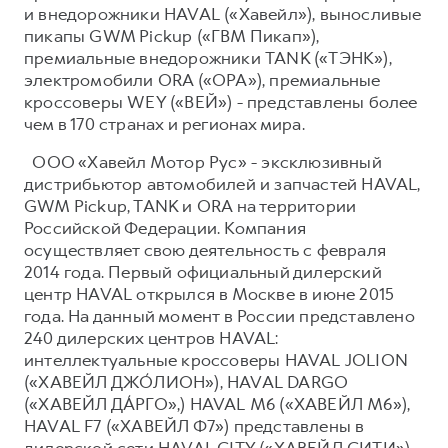
и внедорожники HAVAL («Хавейл»), выносливые
пикапы GWM Pickup («ГВМ Пикап»),
премиальные внедорожники TANK («ТЭНК»),
электромобили ORA («ОРА»), премиальные
кроссоверы WEY («ВЕЙ») - представлены более
чем в 170 странах и регионах мира.
ООО «Хавейл Мотор Рус» - эксклюзивный
дистрибьютор автомобилей и запчастей HAVAL,
GWM Pickup, TANK и ORA на территории
Российской Федерации. Компания
осуществляет свою деятельность с февраля
2014 года. Первый официальный дилерский
центр HAVAL открылся в Москве в июне 2015
года. На данный момент в России представлено
240 дилерских центров HAVAL:
интеллектуальные кроссоверы HAVAL JOLION
(«ХАВЕЙЛ ДЖО́ЛИОН»), HAVAL DARGO
(«ХАВЕЙЛ ДА́РГО»,) HAVAL М6 («ХАВЕЙЛ M6»),
HAVAL F7 («ХАВЕЙЛ Ф7») представлены в
дилерской сети HAVAL CITY («ХАВЕЙЛ СИТИ»),