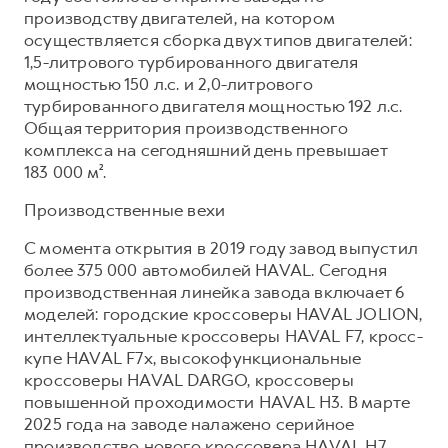
Сервис для корпоративных клиентов
производству двигателей, на котором
HAVAL Лизинг
АКСЕССУАРЫ HAVAL
осуществляется сборка двух типов двигателей:
1,5-литрового турбированного двигателя
Автомобильные аксессуары
мощностью 150 л.с. и 2,0-литрового
АКСЕССУАРЫ HAVAL
Коллекция CITY
турбированного двигателя мощностью 192 л.с.
Общая территория производственного
Автомобильные аксессуары
Коллекция Базовая
комплекса на сегодняшний день превышает
Коллекция CITY
Коллекция Детская
183 000 м².
Коллекция Базовая
Производственные вехи
Коллекция Детская
С момента открытия в 2019 году завод выпустил
более 375 000 автомобилей HAVAL. Сегодня
производственная линейка завода включает 6
моделей: городские кроссоверы HAVAL JOLION,
интеллектуальные кроссоверы HAVAL F7, кросс-
купе HAVAL F7x, высокофункциональные
кроссоверы HAVAL DARGO, кроссоверы
повышенной проходимости HAVAL H3. В марте
2025 года на заводе налажено серийное
производство нового кроссовера HAVAL H7.