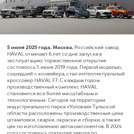
Тест-драйв
СЕРВИСНОЕ ОБСЛУЖИВАНИЕ
ИНФОРМАЦИЯ О ДИЛЕРЕ
Трейд-ин
Нулевое ТО
О дилере
DARGO
DARGO X
Программа «Помощь на дороге»
Наша команда
от 3 199 000 ₽
от 3 499 000 ₽
КРЕДИТ И СТРАХОВАНИЕ
Регламенты технического обслуживания
Контакты
5 июня 2025 года, Москва.
Российский завод
Кредитный калькулятор
Электронный ПТС
HAVAL отмечает 6 лет со дня запуска в
Страхование
эксплуатацию: торжественное открытие
состоялось 5 июня 2019 года. Первой моделью,
Кредит
ПОДДЕРЖКА
сошедшей с конвейера, стал интеллектуальный
F7
F7X
GWM Безопасность
от 2 899 000 ₽
от 3 599 000 ₽
кроссовер HAVAL F7. С каждым годом
производственный комплекс HAVAL
КОРПОРАТИВНЫМ КЛИЕНТАМ
Гарантия HAVAL
становился все более масштабным и
Для малого бизнеса
Мобильное приложение GWM
технологичным. Сегодня на территории
Корпоративным клиентам
Программа «HAVAL Защита+»
индустриального парка «Узловая» Тульской
области расположены производственные цеха
Крупным корпоративным клиентам
Руководства по эксплуатации
штамповки, сварки, окраски и сборки, а также
POER
от 3 449 000 ₽
Система управления автопарком GWM Fleet
Подписки
цех по изготовлению автокомпонентов. В 2024
году состоялось открытие завода по