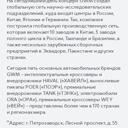
На сегодняшний день концерн GWM создал
глобальную сеть научно-исследовательских
подразделений, куда входят центры в России,
Китае, Японии и Германии. Так, компания
построила глобальную производственную сеть,
которая включает 10 заводов в Китае, 3 завода
полного цикла в России, Таиланде и Бразилии, а
также несколько зарубежных сборочных
предприятий в Эквадоре, Пакистане и других
странах.
Сегодня пять основных автомобильных брендов
GWM – интеллектуальные кроссоверы и
внедорожники HAVAL («ХАВЕЙЛ»), выносливые
пикапы POER («ПОЭР»), премиальные
внедорожники TANK («ТЭНК»), электромобили
ORA («ОРА»), премиальные кроссоверы WEY
(«ВЕЙ») – представлены более чем в 170 странах
и регионах мира.
¹¹Адрес: г. Петрозаводск, Лесной проспект, д. 55