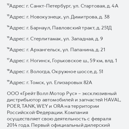
¹²Адрес: г. Санкт-Петербург, ул. Стартовая, д. 4А
¹³Адрес: г. Новокузнецк, ул. Димитрова, д. 38
¹⁴Адрес: г. Барнаул, Павловский тракт, д. 251Д
¹⁵Адрес: г. Стерлитамак, ул. Западная, д. 9
¹⁶Адрес: г. Архангельск, ул. Папанина, д. 21
¹⁷Адрес: г. Ногинск, Горьковское ш., 59 км, влд. 1
¹⁸Адрес: г. Вологда, Окружное шоссе, д. 51
¹⁹Адрес: г. Томск, ул. Елизаровых 82А
ООО «Грейт Волл Мотор Рус» – эксклюзивный
дистрибьютор автомобилей и запчастей HAVAL,
POER, TANK, WEY и ORA на территории
Российской Федерации. Компания
осуществляет свою деятельность с февраля
2014 года. Первый официальный дилерский