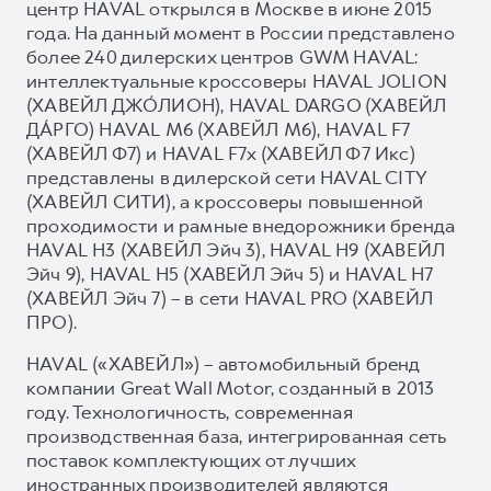
центр HAVAL открылся в Москве в июне 2015
года. На данный момент в России представлено
более 240 дилерских центров GWM HAVAL:
интеллектуальные кроссоверы HAVAL JOLION
(ХАВЕЙЛ ДЖО́ЛИОН), HAVAL DARGO (ХАВЕЙЛ
ДА́РГО) HAVAL М6 (ХАВЕЙЛ M6), HAVAL F7
(ХАВЕЙЛ Ф7) и HAVAL F7x (ХАВЕЙЛ Ф7 Икс)
представлены в дилерской сети HAVAL CITY
(ХАВЕЙЛ СИТИ), а кроссоверы повышенной
проходимости и рамные внедорожники бренда
HAVAL H3 (ХАВЕЙЛ Эйч 3), HAVAL H9 (ХАВЕЙЛ
Эйч 9), HAVAL H5 (ХАВЕЙЛ Эйч 5) и HAVAL H7
(ХАВЕЙЛ Эйч 7) – в сети HAVAL PRO (ХАВЕЙЛ
ПРО).
HAVAL («ХАВЕЙЛ») – автомобильный бренд
компании Great Wall Motor, созданный в 2013
году. Технологичность, современная
производственная база, интегрированная сеть
поставок комплектующих от лучших
иностранных производителей являются