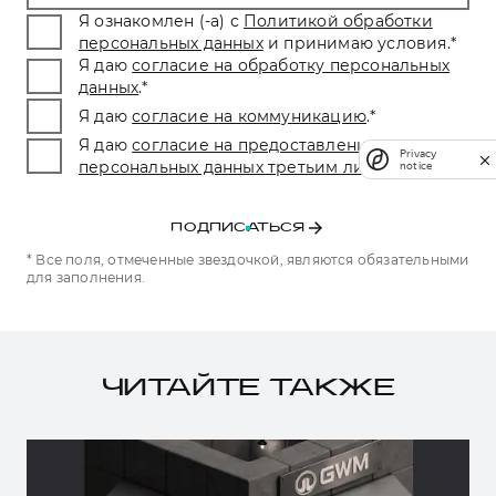
Я ознакомлен (-а) с
Политикой обработки
персональных данных
и принимаю условия.
*
Я даю
согласие на обработку персональных
данных
.
*
Я даю
согласие на коммуникацию
.
*
Я даю
согласие на предоставление
Privacy
персональных данных третьим лицам.
*
notice
ПОДПИСАТЬСЯ
* Все поля, отмеченные звездочкой, являются обязательными
для заполнения.
ЧИТАЙТЕ ТАКЖЕ