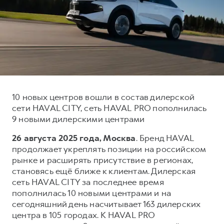
Тест-драйв
СЕРВИСНОЕ ОБСЛУЖИВАНИЕ
ИНФОРМАЦИЯ О ДИЛЕРЕ
Трейд-ин
Нулевое ТО
О дилере
DARGO
DARGO X
Программа «Помощь на дороге»
Наша команда
от 3 199 000 ₽
от 3 499 000 ₽
КРЕДИТ И СТРАХОВАНИЕ
Регламенты технического обслуживания
Контакты
Кредитный калькулятор
Электронный ПТС
Страхование
10 новых центров вошли в состав дилерской
сети HAVAL CITY, сеть HAVAL PRO пополнилась
Кредит
ПОДДЕРЖКА
9 новыми дилерскими центрами
F7
F7X
GWM Безопасность
от 2 899 000 ₽
от 3 599 000 ₽
26 августа 2025 года, Москва
. Бренд HAVAL
КОРПОРАТИВНЫМ КЛИЕНТАМ
Гарантия HAVAL
продолжает укреплять позиции на российском
рынке и расширять присутствие в регионах,
Для малого бизнеса
Мобильное приложение GWM
становясь ещё ближе к клиентам. Дилерская
Корпоративным клиентам
Программа «HAVAL Защита+»
сеть HAVAL CITY за последнее время
пополнилась 10 новыми центрами и на
Крупным корпоративным клиентам
Руководства по эксплуатации
POER
сегодняшний день насчитывает 163 дилерских
от 3 449 000 ₽
Система управления автопарком
Подписки
центра в 105 городах. К HAVAL PRO