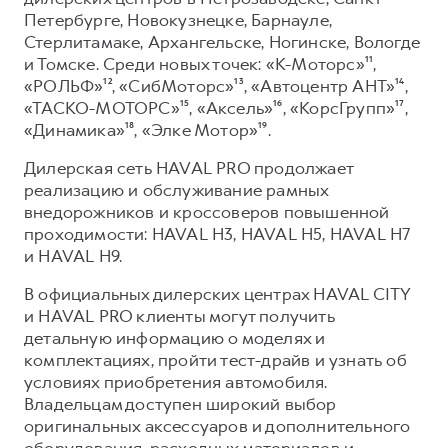
Петербурге, Новокузнецке, Барнауле,
Стерлитамаке, Архангельске, Ногинске, Вологде
и Томске. Среди новых точек: «К-Моторс»¹¹,
«РОЛЬФ»¹², «СибМоторс»¹³, «Автоцентр АНТ»¹⁴,
«ТАСКО-МОТОРС»¹⁵, «Аксель»¹⁶, «КорсГрупп»¹⁷,
«Динамика»¹⁸, «Элке Мотор»¹⁹.
Дилерская сеть HAVAL PRO продолжает
реализацию и обслуживание рамных
внедорожников и кроссоверов повышенной
проходимости: HAVAL H3, HAVAL H5, HAVAL H7
и HAVAL H9.
В официальных дилерских центрах HAVAL CITY
и HAVAL PRO клиенты могут получить
детальную информацию о моделях и
комплектациях, пройти тест-драйв и узнать об
условиях приобретения автомобиля.
Владельцам доступен широкий выбор
оригинальных аксессуаров и дополнительного
оборудования, расходных материалов и