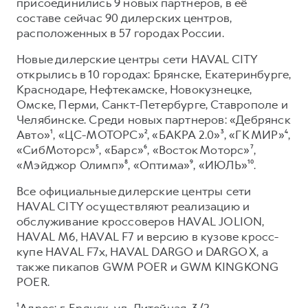
Сервис для корпоративных клиентов
присоединились 9 новых партнеров, в её
составе сейчас 90 дилерских центров,
HAVAL Лизинг
АКСЕССУАРЫ HAVAL
расположенных в 57 городах России.
Автомобильные аксессуары
Новые дилерские центры сети HAVAL CITY
АКСЕССУАРЫ HAVAL
Коллекция CITY
открылись в 10 городах: Брянске, Екатеринбурге,
Краснодаре, Нефтекамске, Новокузнецке,
Автомобильные аксессуары
Коллекция Базовая
Омске, Перми, Санкт-Петербурге, Ставрополе и
Коллекция CITY
Коллекция Детская
Челябинске. Среди новых партнеров: «Дебрянск
Авто»¹, «ЦС-МОТОРС»², «БАКРА 2.0»³, «ГК МИР»⁴,
Коллекция Базовая
«СибМоторс»⁵, «Барс»⁶, «Восток Моторс»⁷,
Коллекция Детская
«Мэйджор Олимп»⁸, «Оптима»⁹, «ИЮЛЬ»¹⁰.
Все официальные дилерские центры сети
HAVAL CITY осуществляют реализацию и
обслуживание кроссоверов HAVAL JOLION,
HAVAL М6, HAVAL F7 и версию в кузове кросс-
купе HAVAL F7x, HAVAL DARGO и DARGO X, а
также пикапов GWM POER и GWM KINGKONG
POER.
¹Адрес: г. Брянск, ул. Литейная, 3/2