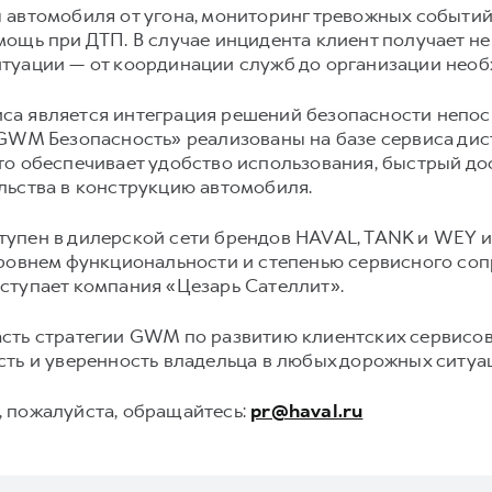
 автомобиля от угона, мониторинг тревожных событий
ощь при ДТП. В случае инцидента клиент получает не 
туации — от координации служб до организации нео
са является интеграция решений безопасности непо
«GWM Безопасность» реализованы на базе сервиса дис
о обеспечивает удобство использования, быстрый до
льства в конструкцию автомобиля.
упен в дилерской сети брендов HAVAL, TANK и WEY и 
уровнем функциональности и степенью сервисного соп
ступает компания «Цезарь Сателлит».
сть стратегии GWM по развитию клиентских сервисов
ть и уверенность владельца в любых дорожных ситуа
 пожалуйста, обращайтесь:
pr@haval.ru