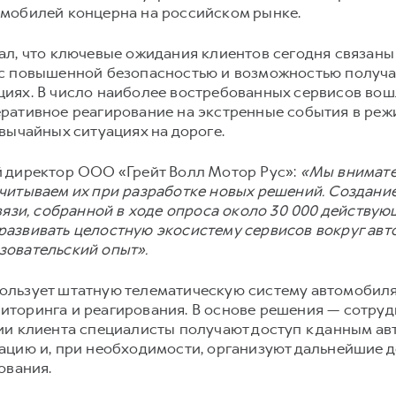
мобилей концерна на российском рынке.
л, что ключевые ожидания клиентов сегодня связаны
 с повышенной безопасностью и возможностью получ
иях. В число наиболее востребованных сервисов во
ративное реагирование на экстренные события в реж
вычайных ситуациях на дороге.
 директор ООО «Грейт Волл Мотор Рус»:
«Мы внимате
читываем их при разработке новых решений. Создан
вязи, собранной в ходе опроса около 30 000 действу
азвивать целостную экосистему сервисов вокруг авт
зовательский опыт».
льзует штатную телематическую систему автомобиля
торинга и реагирования. В основе решения — сотруд
ии клиента специалисты получают доступ к данным ав
ацию и, при необходимости, организуют дальнейшие д
ования.