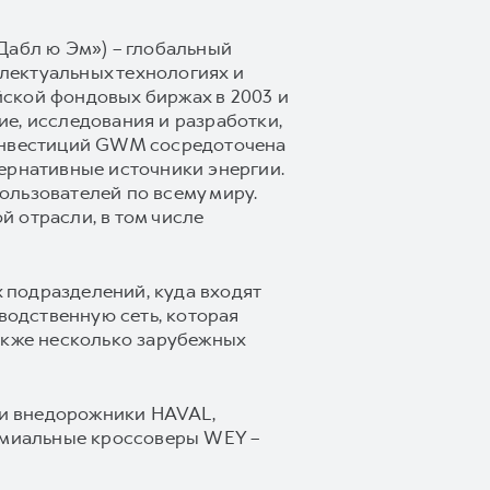
Дабл ю Эм») – глобальный
лектуальных технологиях и
ской фондовых биржах в 2003 и
е, исследования и разработки,
 инвестиций GWM сосредоточена
ернативные источники энергии.
ользователей по всему миру.
 отрасли, в том числе
 подразделений, куда входят
водственную сеть, которая
 также несколько зарубежных
 и внедорожники HAVAL,
емиальные кроссоверы WEY –