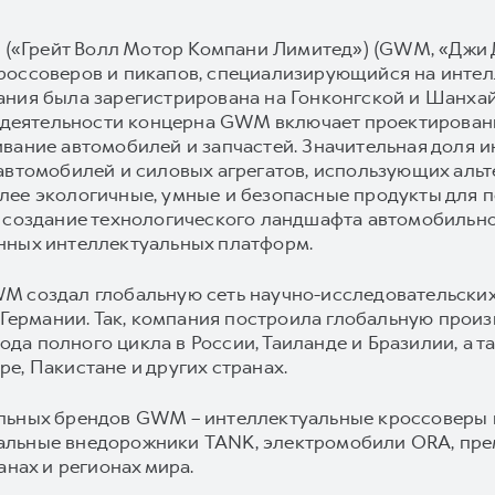
d («Грейт Волл Мотор Компани Лимитед») (GWM, «Джи 
россоверов и пикапов, специализирующийся на интел
ания была зарегистрирована на Гонконгской и Шанхай
а деятельности концерна GWM включает проектировани
ивание автомобилей и запчастей. Значительная доля
автомобилей и силовых агрегатов, использующих альт
ее экологичные, умные и безопасные продукты для п
 создание технологического ландшафта автомобильной
нных интеллектуальных платформ.
M создал глобальную сеть научно-исследовательских
и Германии. Так, компания построила глобальную произ
авода полного цикла в России, Таиланде и Бразилии, а
е, Пакистане и других странах.
ильных брендов GWM – интеллектуальные кроссоверы
альные внедорожники TANK, электромобили ORA, пр
анах и регионах мира.