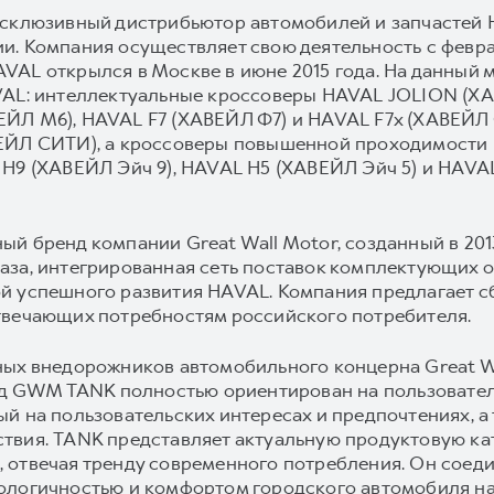
ксклюзивный дистрибьютор автомобилей и запчастей 
. Компания осуществляет свою деятельность с февра
AL открылся в Москве в июне 2015 года. На данный 
AVAL: интеллектуальные кроссоверы HAVAL JOLION 
ЕЙЛ M6), HAVAL F7 (ХАВЕЙЛ Ф7) и HAVAL F7x (ХАВЕЙЛ 
ВЕЙЛ СИТИ), а кроссоверы повышенной проходимости
H9 (ХАВЕЙЛ Эйч 9), HAVAL H5 (ХАВЕЙЛ Эйч 5) и HAVAL 
й бренд компании Great Wall Motor, созданный в 2013
аза, интегрированная сеть поставок комплектующих 
й успешного развития HAVAL. Компания предлагает 
твечающих потребностям российского потребителя.
ных внедорожников автомобильного концерна Great Wa
енд GWM TANK полностью ориентирован на пользовател
ый на пользовательских интересах и предпочтениях, 
твия. TANK представляет актуальную продуктовую ка
 отвечая тренду современного потребления. Он соед
ологичностью и комфортом городского автомобиля на 