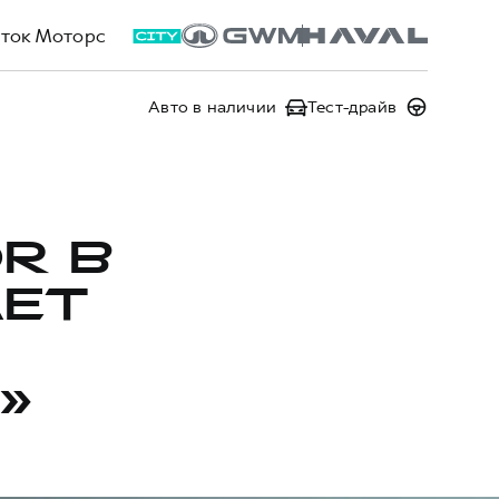
ток Моторс
Авто в наличии
Тест-драйв
R В
АЕТ
»