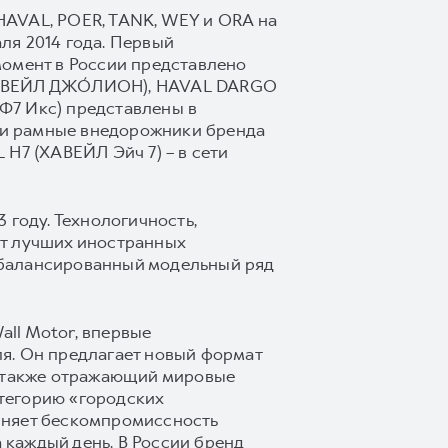
HAVAL, POER, TANK, WEY и ORA на
ля 2014 года. Первый
момент в России представлено
(ХАВЕЙЛ ДЖО́ЛИОН), HAVAL DARGO
Ф7 Икс) представлены в
 и рамные внедорожники бренда
H7 (ХАВЕЙЛ Эйч 7) – в сети
 году. Технологичность,
от лучших иностранных
сбалансированный модельный ряд
ll Motor, впервые
я. Он предлагает новый формат
а также отражающий мировые
тегорию «городских
иняет бескомпромиссность
каждый день. В России бренд