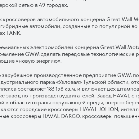
рской сетью в 49 городах.
 кроссоверов автомобильного концерна Great Wall M
о гибридные автомобили, созданные по популярной во
ах TANK.
ремиальных электромобилей концерна Great Wall Moto
стремление GWM сделать передовые технологические 
ующие «новую энергию».
е зарубежное производственное предприятие GWM пол
устриального парка «Узловая» Тульской области, откр
кса составляет 183 158 кв.м. и включает цех штамповк
же завод по производству двигателей. Завод HAVAL сп
 в области охраны окружающей среды, энергосбереж
скаются городские кроссоверы HAVAL JOLION, интел
ьные кроссоверы HAVAL DARGO, кроссоверы повышен