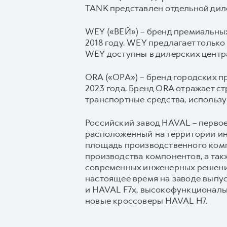
TANK представлен отдельной диле
WEY («ВЕЙ») – бренд премиальных
2018 году. WEY предлагает тольк
WEY доступны в дилерских центр
ORA («ОРА») – бренд городских п
2023 года. Бренд ORA отражает 
транспортные средства, использ
Российский завод HAVAL – перво
расположенный на территории инд
площадь производственного компле
производства компонентов, а так
современных инженерных решений
настоящее время на заводе выпу
и HAVAL F7x, высокофункционал
новые кроссоверы HAVAL H7.