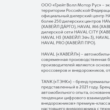
ООО «Грейт Волл Мотор Рус» – э
территории Российской Федерации
официальный дилерский центр HAV
более 250 дилерских центров H
(ХАВЕЙЛ ДА́РГО), HAVAL М6 (ХАВ
дилерской сети HAVAL CITY (ХА
HAVAL H3 (ХАВЕЙЛ Эйч 3), HAVAL 
HAVAL PRO (ХАВЕЙЛ ПРО).
HAVAL («ХАВЕЙЛ») – автомобильны
современная производственная б
производителей являются осново
кроссоверов и внедорожников, о
TANK («ТЭНК») – бренд премиаль
представленный в 2021 году. Бр
автомобильного опыта, основанн
тенденции цифрового взаимодейс
внедорожников» премиум-класса,
настоящего внедорожника с техн