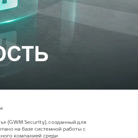
ям
» (GWM Security), созданный для
тано на базе системной работы с
енного компанией среди