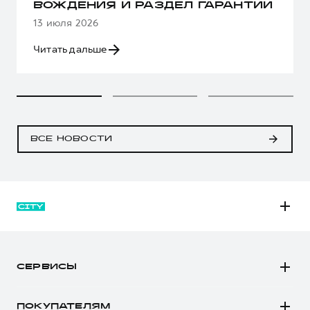
ВОЖДЕНИЯ И РАЗДЕЛ ГАРАНТИИ
13 июля 2026
Читать дальше
ВСЕ НОВОСТИ
M6
JOLION
СЕРВИСЫ
DARGO
Автомобили в наличии
DARGO Х
ПОКУПАТЕЛЯМ