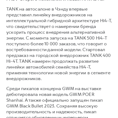
TANK на автосалоне в Чэнду впервые
представил линейку внедорожников на
интеллектуальной гибридной архитектуре Hi4-T,
что свидетельствует о намерении бренда
ускорить процесс внедрения альтернативной
энергии. С момента запуска на TANK 500 Hi4-T
поступило более 10 000 заказов, что говорит о
востребованности данной модели. Стартовал
предзаказ на городской внедорожник TANK 400
Hi-4T. TANK намерен продолжать развитие
линейки автомобилей семейства Hi4-T,
применяя технологии новой энергии в сегменте
внедорожников.
Среди пикапов концерна GWM на выставке
дебютировала новая модель GWM POER
Shanhai. А также официально запущен пикап
GWM Black Bullet 2023. Сохраняя высокую
производительность и надежность, пикап
отличается обновленным интерьером,