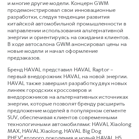
Сервис для корпоративных клиентов
и многие другие модели. Концерн GWM
продемонстрировал свои инновационные
HAVAL Лизинг
АКСЕССУАРЫ HAVAL
разработки, следуя тенденции развития
Автомобильные аксессуары
китайской автомобильной промышленности в
направлении использования альтернативной
АКСЕССУАРЫ HAVAL
Коллекция CITY
энергии и ориентируясь на ожидания клиентов.
Автомобильные аксессуары
Коллекция Базовая
В ходе автосалона GWM анонсировал цены на
новые модели и начал оформление
Коллекция CITY
Коллекция Детская
предзаказов.
Коллекция Базовая
Бренд HAVAL представил HAVAL Raptor –
Коллекция Детская
первый внедорожник HAVAL на новой энергии.
HAVAL также завершил разработку двух новых
линеек городских кроссоверов и
внедорожников на альтернативных источниках
энергии, которые позволят бренду расширить
предложение моделей в популярном сегменте
SUV, обеспечивая клиентов современными
технологичными автомобилями: HAVAL Xiaolong
MAX, HAVAL Xiaolong, HAVAL Big Dog
PHEV² второго поколения и новый HAVAL H5.