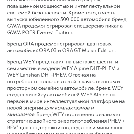
повышенной мощностью и интеллектуальной
системой безопасности. Кроме того, в честь
выпуска юбилейного 500 000 автомобиля бренд
GWM продемонстрировал спецверсию пикапа
GWM POER Everest Edition.
Бренд ORA продемонстрировал два новых
автомобиля: ORA 03 и ORA GT Mulan Edition.
Бренд WEY представил на выставке шести- и
семиместные модели WEY Alpine DHT-PHEV и
WEY Lanshan DHT-PHEV. Отвечая на
потребность пользователей в качественном и
просторном семейном автомобиле, бренд WEY
создал линейку автомобилей WEY Alpine на
первой в мире интеллектуальной платформе на
новой энергии
для компактвэнов и
минивэнов.
Бренд WEY постепенно реализует
стратегию двойного энергопотребления PHEV +
BEV³ для внедорожников, седанов и минивэнов
и разрабатывает новую концепцию бренда,