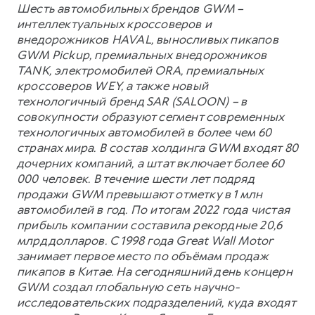
Шесть автомобильных брендов GWM –
интеллектуальных кроссоверов и
внедорожников HAVAL, выносливых пикапов
GWM Pickup, премиальных внедорожников
TANK, электромобилей ORA, премиальных
кроссоверов WEY, а также новый
технологичный бренд SAR (SALOON) – в
совокупности образуют сегмент современных
технологичных автомобилей в более чем 60
странах мира. В состав холдинга GWM входят 80
дочерних компаний, а штат включает более 60
000 человек. В течение шести лет подряд
продажи GWM превышают отметку в 1 млн
автомобилей в год. По итогам 2022 года чистая
прибыль компании составила рекордные 20,6
млрд долларов. С 1998 года Great Wall Motor
занимает первое место по объёмам продаж
пикапов в Китае. На сегодняшний день концерн
GWM создал глобальную сеть научно-
исследовательских подразделений, куда входят