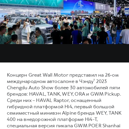
Тест-драйв
СЕРВИСНОЕ ОБСЛУЖИВАНИЕ
ИНФОРМАЦИЯ О ДИЛЕРЕ
Трейд-ин
Нулевое ТО
О дилере
DARGO
DARGO X
Программа «Помощь на дороге»
Наша команда
от 3 199 000 ₽
от 3 499 000 ₽
КРЕДИТ И СТРАХОВАНИЕ
Регламенты технического обслуживания
Контакты
Кредитный калькулятор
Электронный ПТС
Страхование
Кредит
ПОДДЕРЖКА
F7
F7X
GWM Безопасность
Концерн Great Wall Motor представил на 26-ом
от 2 899 000 ₽
от 3 599 000 ₽
международном автосалоне в Чэнду¹ 2023
КОРПОРАТИВНЫМ КЛИЕНТАМ
Гарантия HAVAL
Chengdu Auto Show более 30 автомобилей пяти
Для малого бизнеса
Мобильное приложение GWM
брендов: HAVAL, TANK, WEY, ORA и GWM Pickup.
Среди них – HAVAL Raptor, оснащенный
Корпоративным клиентам
Программа «HAVAL Защита+»
гибридной платформой Hi4, первый большой
Крупным корпоративным клиентам
Руководства по эксплуатации
семиместный минивэн Alpine бренда WEY, TANK
POER
400 на внедорожной платформе Hi4-T,
от 3 449 000 ₽
Система управления автопарком
Подписки
специальная версия пикапа GWM POER Shanhai