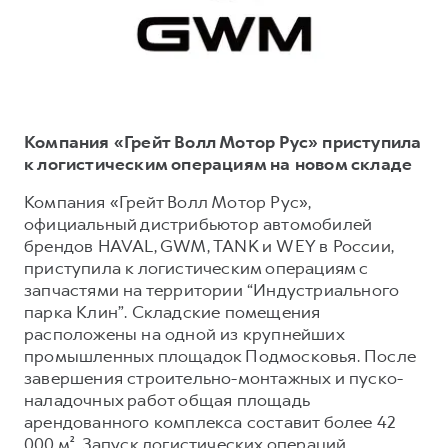
Тест-драйв
СЕРВИСНОЕ ОБСЛУЖИВАНИЕ
ИНФОРМАЦИЯ О ДИЛЕРЕ
Трейд-ин
Нулевое ТО
О дилере
DARGO
DARGO X
Программа «Помощь на дороге»
Наша команда
от 3 199 000 ₽
от 3 499 000 ₽
КРЕДИТ И СТРАХОВАНИЕ
Регламенты технического обслуживания
Контакты
Компания «Грейт Волл Мотор Рус» приступила
Кредитный калькулятор
Электронный ПТС
к логистическим операциям на новом складе
Страхование
Компания «Грейт Волл Мотор Рус»,
официальный дистрибьютор автомобилей
Кредит
ПОДДЕРЖКА
брендов HAVAL, GWM, TANK и WEY в России,
F7
F7X
GWM Безопасность
от 2 899 000 ₽
от 3 599 000 ₽
приступила к логистическим операциям с
запчастями на территории “Индустриального
КОРПОРАТИВНЫМ КЛИЕНТАМ
Гарантия HAVAL
парка Клин”. Складские помещения
Для малого бизнеса
Мобильное приложение GWM
расположены на одной из крупнейших
Корпоративным клиентам
Программа «HAVAL Защита+»
промышленных площадок Подмосковья. После
завершения строительно-монтажных и пуско-
Крупным корпоративным клиентам
Руководства по эксплуатации
наладочных работ общая площадь
POER
от 3 449 000 ₽
Система управления автопарком
Подписки
арендованного комплекса составит более 42
000 м². Запуск логистических операций