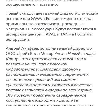
Сервис для корпоративных клиентов
осуществляется поэтапно.
HAVAL Лизинг
АКСЕССУАРЫ HAVAL
Новый склад станет важнейшим логистическим
Автомобильные аксессуары
центром для GWM в России: именно отсюда
оригинальные автозапчасти, расходные
АКСЕССУАРЫ HAVAL
Коллекция CITY
материалы и аксессуары будут доставляться в
Автомобильные аксессуары
Коллекция Базовая
дилерские центры HAVAL и TANK в России и
Коллекция CITY
Коллекция Детская
Белоруссии.
Коллекция Базовая
Андрей Акифьев, исполнительный директор
ООО «Грейт Волл Мотор Рус»:
«Новый склад в
Коллекция Детская
Клину – это стратегически важный этап в
развитии нашей логистической
инфраструктуры. Благодаря удобному
расположению и внедрению современных
логистических решений, мы сможем
существенно повысить скорость и качество
поставок запчастей дилерам по всей стране.
Это позволит обеспечить своевременное
поступление необходимых деталей и
минимизировать время ожидания для наших