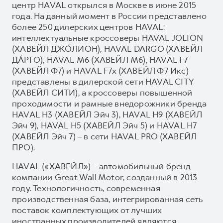
центр HAVAL открылся в Москве в июне 2015
года. На данный момент в России представлено
более 250 дилерских центров HAVAL:
интеллектуальные кроссоверы HAVAL JOLION
(ХАВЕЙЛ ДЖО́ЛИОН), HAVAL DARGO (ХАВЕЙЛ
ДА́РГО), HAVAL М6 (ХАВЕЙЛ M6), HAVAL F7
(ХАВЕЙЛ Ф7) и HAVAL F7x (ХАВЕЙЛ Ф7 Икс)
представлены в дилерской сети HAVAL CITY
(ХАВЕЙЛ СИТИ), а кроссоверы повышенной
проходимости и рамные внедорожники бренда
HAVAL H3 (ХАВЕЙЛ Эйч 3), HAVAL H9 (ХАВЕЙЛ
Эйч 9), HAVAL H5 (ХАВЕЙЛ Эйч 5) и HAVAL H7
(ХАВЕЙЛ Эйч 7) – в сети HAVAL PRO (ХАВЕЙЛ
ПРО).
HAVAL («ХАВЕЙЛ») – автомобильный бренд
компании Great Wall Motor, созданный в 2013
году. Технологичность, современная
производственная база, интегрированная сеть
поставок комплектующих от лучших
иностранных производителей являются