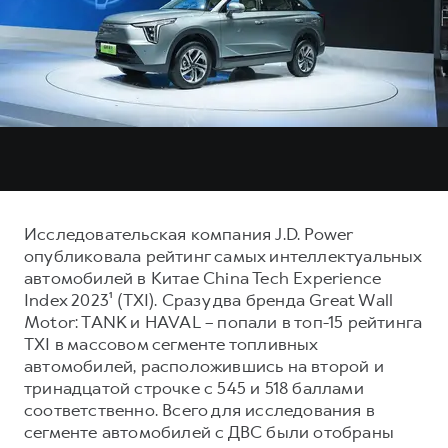
Тест-драйв
СЕРВИСНОЕ ОБСЛУЖИВАНИЕ
ИНФОРМАЦИЯ О ДИЛЕРЕ
Трейд-ин
Нулевое ТО
О дилере
DARGO
DARGO X
Программа «Помощь на дороге»
Наша команда
от 3 199 000 ₽
от 3 499 000 ₽
КРЕДИТ И СТРАХОВАНИЕ
Регламенты технического обслуживания
Контакты
Кредитный калькулятор
Электронный ПТС
Страхование
Кредит
ПОДДЕРЖКА
Исследовательская компания J.D. Power
F7
F7X
опубликовала рейтинг самых интеллектуальных
GWM Безопасность
от 2 899 000 ₽
от 3 599 000 ₽
автомобилей в Китае China Tech Experience
КОРПОРАТИВНЫМ КЛИЕНТАМ
Гарантия HAVAL
Index 2023¹ (TXI). Сразу два бренда Great Wall
Motor: TANK и HAVAL – попали в топ-15 рейтинга
Для малого бизнеса
Мобильное приложение GWM
TXI в массовом сегменте топливных
Корпоративным клиентам
Программа «HAVAL Защита+»
автомобилей, расположившись на второй и
Крупным корпоративным клиентам
Руководства по эксплуатации
тринадцатой строчке с 545 и 518 баллами
POER
соответственно. Всего для исследования в
от 3 449 000 ₽
Система управления автопарком GWM Fleet
Подписки
сегменте автомобилей с ДВС были отобраны