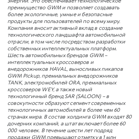
энергии. Это обеспечивает технологическое
преимущество GWM и позволяет создавать
более экологичные, умные и безопасные
продукты для пользователей по всему миру.
Компания вносит активный вклад в создание
технологического ландшафта автомобильной
отрасли, в том числе посредством разработки
собственных интеллектуальных платформ.
Шесть автомобильных брендов GWM –
интеллектуальных кроссоверов и
внедорожников HAVAL, выносливых пикапов
GWM Pickup, премиальных внедорожников
TANK, электромобилей ORA, премиальных
кроссоверов WEY, а также новый
технологичный бренд SAR (SALOON) – в
совокупности образуют сегмент современных
технологичных автомобилей в более чем 60
странах мира. В состав холдинга GWM входят 80
дочерних компаний, а штат включает более 60
000 человек. В течение шести лет подряд
продажи GWM превышают отметку в 1 млн