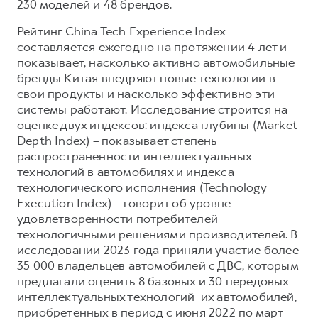
Сервис для корпоративных клиентов
230 моделей и 48 брендов.
HAVAL Лизинг
АКСЕССУАРЫ HAVAL
Рейтинг China Tech Experience Index
составляется ежегодно на протяжении 4 лет и
Автомобильные аксессуары
показывает, насколько активно автомобильные
АКСЕССУАРЫ HAVAL
Коллекция CITY
бренды Китая внедряют новые технологии в
свои продукты и насколько эффективно эти
Автомобильные аксессуары
Коллекция Базовая
системы работают. Исследование строится на
Коллекция CITY
Коллекция Детская
оценке двух индексов: индекса глубины (Market
Коллекция Базовая
Depth Index) – показывает степень
распространенности интеллектуальных
Коллекция Детская
технологий в автомобилях и индекса
технологического исполнения (Technology
Execution Index) – говорит об уровне
удовлетворенности потребителей
технологичными решениями производителей. В
исследовании 2023 года приняли участие более
35 000 владельцев автомобилей с ДВС, которым
предлагали оценить 8 базовых и 30 передовых
интеллектуальных технологий их автомобилей,
приобретенных в период с июня 2022 по март