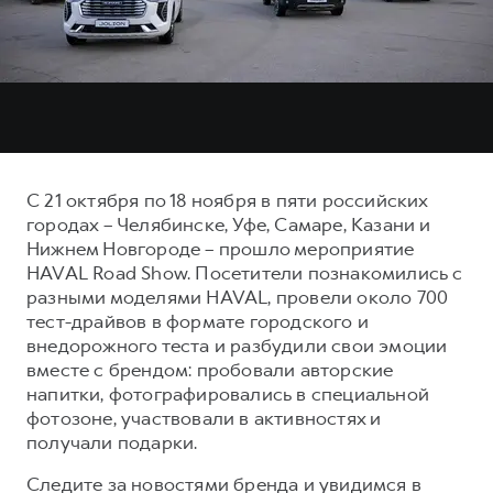
Тест-драйв
СЕРВИСНОЕ ОБСЛУЖИВАНИЕ
ИНФОРМАЦИЯ О ДИЛЕРЕ
Трейд-ин
Нулевое ТО
О дилере
DARGO
DARGO X
Программа «Помощь на дороге»
Наша команда
от 3 199 000 ₽
от 3 499 000 ₽
КРЕДИТ И СТРАХОВАНИЕ
Регламенты технического обслуживания
Контакты
Кредитный калькулятор
Электронный ПТС
С 21 октября по 18 ноября в пяти российских
Страхование
городах – Челябинске, Уфе, Самаре, Казани и
Кредит
Нижнем Новгороде – прошло мероприятие
ПОДДЕРЖКА
F7
F7X
HAVAL Road Show. Посетители познакомились с
GWM Безопасность
от 2 899 000 ₽
от 3 599 000 ₽
разными моделями HAVAL, провели около 700
КОРПОРАТИВНЫМ КЛИЕНТАМ
Гарантия HAVAL
тест-драйвов в формате городского и
внедорожного теста и разбудили свои эмоции
Для малого бизнеса
Мобильное приложение GWM
вместе с брендом: пробовали авторские
Корпоративным клиентам
Программа «HAVAL Защита+»
напитки, фотографировались в специальной
фотозоне, участвовали в активностях и
Крупным корпоративным клиентам
Руководства по эксплуатации
получали подарки.
POER
от 3 449 000 ₽
Система управления автопарком
Подписки
Следите за новостями бренда и увидимся в