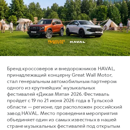
Тест-драйв
СЕРВИСНОЕ ОБСЛУЖИВАНИЕ
ИНФОРМАЦИЯ О ДИЛЕРЕ
Трейд-ин
Нулевое ТО
О дилере
DARGO
DARGO X
Программа «Помощь на дороге»
Наша команда
от 3 199 000 ₽
от 3 499 000 ₽
КРЕДИТ И СТРАХОВАНИЕ
Регламенты технического обслуживания
Контакты
Кредитный калькулятор
Электронный ПТС
Страхование
Кредит
ПОДДЕРЖКА
Бренд кроссоверов и внедорожников HAVAL,
F7
F7X
принадлежащий концерну Great Wall Motor,
GWM Безопасность
от 2 899 000 ₽
от 3 599 000 ₽
стал генеральным автомобильным партнером
КОРПОРАТИВНЫМ КЛИЕНТАМ
Гарантия HAVAL
одного из крупнейших¹ музыкальных
Для малого бизнеса
Мобильное приложение GWM
фестивалей «Дикая Мята» 2026. Фестиваль
пройдет с 19 по 21 июня 2026 года в Тульской
Корпоративным клиентам
Программа «HAVAL Защита+»
области — регионе, где расположен российский
Крупным корпоративным клиентам
Руководства по эксплуатации
завод HAVAL. Место проведения мероприятия
POER
объединяет один из самых известных в нашей
от 3 449 000 ₽
Система управления автопарком
Подписки
стране музыкальных фестивалей под открытым