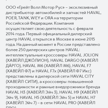
ООО «Грейт Волл Мотор Рус» – эксклюзивный
дистрибьютор автомобилей и запчастей HAVAL,
POER, TANK, WEY и ORA на территории
Российской Федерации. Компания
осуществляет свою деятельность с февраля
2014 года. Первый официальный дилерский
центр HAVAL открылся в Москве в июне 2015
года. На данный момент в России представлено
более 250 дилерских центров HAVAL:
интеллектуальные кроссоверы HAVAL JOLION
(ХАВЕЙЛ ДЖО́ЛИОН), HAVAL DARGO (ХАВЕЙЛ
ДА́РГО), HAVAL М6 (ХАВЕЙЛ M6), HAVAL F7
(ХАВЕЙЛ Ф7) и HAVAL F7x (ХАВЕЙЛ Ф7 Икс)
представлены в дилерской сети HAVAL CITY
(ХАВЕЙЛ СИТИ), а кроссоверы повышенной
проходимости и рамные внедорожники бренда
HAVAL H3 (ХАВЕЙЛ Эйч 3), HAVAL H9 (ХАВЕЙЛ
Эйч 9), HAVAL H5 (ХАВЕЙЛ Эйч 5) и HAVAL H7
(ХАВЕЙЛ Эйч 7) – в сети HAVAL PRO (ХАВЕЙЛ
ПРО).