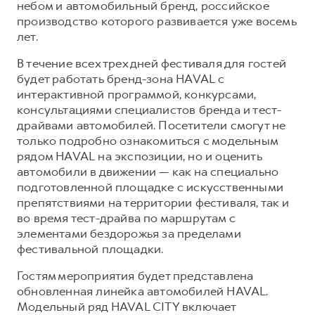
Сервис для корпоративных клиентов
небом и автомобильный бренд, российское
производство которого развивается уже восемь
HAVAL Лизинг
АКСЕССУАРЫ HAVAL
лет.
Автомобильные аксессуары
В течение всех трех дней фестиваля для гостей
АКСЕССУАРЫ HAVAL
Коллекция CITY
будет работать бренд-зона HAVAL с
Автомобильные аксессуары
Коллекция Базовая
интерактивной программой, конкурсами,
консультациями специалистов бренда и тест-
Коллекция CITY
Коллекция Детская
драйвами автомобилей. Посетители смогут не
Коллекция Базовая
только подробно ознакомиться с модельным
рядом HAVAL на экспозиции, но и оценить
Коллекция Детская
автомобили в движении — как на специально
подготовленной площадке с искусственными
препятствиями на территории фестиваля, так и
во время тест-драйва по маршрутам с
элементами бездорожья за пределами
фестивальной площадки.
Гостям мероприятия будет представлена
обновленная линейка автомобилей HAVAL.
Модельный ряд HAVAL CITY включает