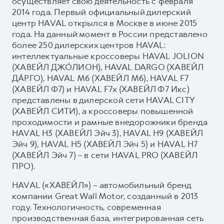
осуществляет свою деятельность с февраля
2014 года. Первый официальный дилерский
центр HAVAL открылся в Москве в июне 2015
года. На данный момент в России представлено
более 250 дилерских центров HAVAL:
интеллектуальные кроссоверы HAVAL JOLION
(ХАВЕЙЛ ДЖО́ЛИОН), HAVAL DARGO (ХАВЕЙЛ
ДА́РГО), HAVAL М6 (ХАВЕЙЛ M6), HAVAL F7
(ХАВЕЙЛ Ф7) и HAVAL F7x (ХАВЕЙЛ Ф7 Икс)
представлены в дилерской сети HAVAL CITY
(ХАВЕЙЛ СИТИ), а кроссоверы повышенной
проходимости и рамные внедорожники бренда
HAVAL H3 (ХАВЕЙЛ Эйч 3), HAVAL H9 (ХАВЕЙЛ
Эйч 9), HAVAL H5 (ХАВЕЙЛ Эйч 5) и HAVAL H7
(ХАВЕЙЛ Эйч 7) – в сети HAVAL PRO (ХАВЕЙЛ
ПРО).
HAVAL («ХАВЕЙЛ») – автомобильный бренд
компании Great Wall Motor, созданный в 2013
году. Технологичность, современная
производственная база, интегрированная сеть