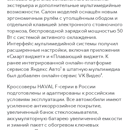
экстерьера и дополнительные мультимедийные
возможности. Салон моделей оснащён новым
эргономичным рулём с утолщённым ободом и
отдельной клавишей электронного стояночного
тормоза, беспроводной зарядкой мощностью 50
Вт с системой активного охлаждения.
Интерфейс мультимедийной системы получил
расширенные настройки, включая приложения
«Смарт виджет» и «Плавающий виджет». К
ранее интегрированной онлайн-платформе
сервисов Яндекс Авто¹ в штатную мультимедиа
был добавлен онлайн-сервис VK Видео².
Кроссоверы HAVAL F-серии в России
подготовлены и адаптированы к российским
условиям эксплуатации. Все автомобили имеют
усиленное антикоррозийное покрытие,
увеличенный бачок стеклоомывателя,
аккумуляторную батарею увеличенной емкости
и зимний пакет с обогревом ключевых