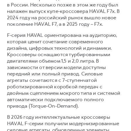
Сервис для корпоративных клиентов
в России. Несколько позже в этом же году был
HAVAL Лизинг
АКСЕССУАРЫ HAVAL
налажен выпуск купе-кроссовера HAVAL F7x. В
2024 году на российский рынок вышло новое
Автомобильные аксессуары
поколение HAVAL F7, а в 2025 году – F7x.
АКСЕССУАРЫ HAVAL
Коллекция CITY
F-серия HAVAL ориентирована на аудиторию,
Автомобильные аксессуары
Коллекция Базовая
которая ценит сочетание современного
дизайна, цифровых технологий и динамики.
Коллекция CITY
Коллекция Детская
Кроссоверы оснащаются турбированными
Коллекция Базовая
двигателями объемом 1,5 и 2,0 литра. В
Коллекция Детская
зависимости от версии модели доступны
передний или полный привод. Силовые
агрегаты сочетаются с 7-ступенчатой
роботизированной коробкой передач с
двойным сцеплением мокрого типа и системой
автоматически подключаемого полного
привода (Torque-On-Demand).
В 2026 году интеллектуальные кроссоверы
HAVAL F-серии получили модернизированные
силовые агрегаты, обновленные элементы