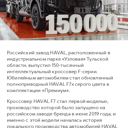
Тест-драйв
СЕРВИСНОЕ ОБСЛУЖИВАНИЕ
ИНФОРМАЦИЯ О ДИЛЕРЕ
Трейд-ин
Нулевое ТО
О дилере
DARGO
DARGO X
Программа «Помощь на дороге»
Наша команда
от 3 199 000 ₽
от 3 499 000 ₽
КРЕДИТ И СТРАХОВАНИЕ
Регламенты технического обслуживания
Контакты
Кредитный калькулятор
Электронный ПТС
Российский завод HAVAL, расположенный в
Страхование
индустриальном парке «Узловая» Тульской
Кредит
ПОДДЕРЖКА
области, выпустил 150-тысячный
F7
F7X
интеллектуальный кроссовер F-серии.
GWM Безопасность
от 2 899 000 ₽
от 3 599 000 ₽
Юбилейным автомобилем стал обновленный
КОРПОРАТИВНЫМ КЛИЕНТАМ
Гарантия HAVAL
полноприводный HAVAL F7x серого цвета в
комплектации «Премиум».
Для малого бизнеса
Мобильное приложение GWM
Кроссовер HAVAL F7 стал первой моделью,
Корпоративным клиентам
Программа «HAVAL Защита+»
производство которой было запущено на
Крупным корпоративным клиентам
Руководства по эксплуатации
российском заводе бренда в июне 2019 года, и
POER
от 3 449 000 ₽
Система управления автопарком
Подписки
именно с этой модели началась история
локального производства автомобилей HAVAL