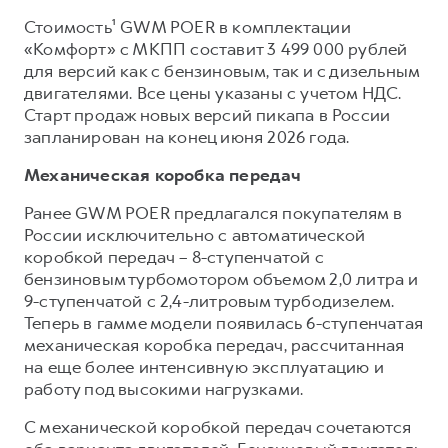
Сервис для корпоративных клиентов
Стоимость¹ GWM POER в комплектации
HAVAL Лизинг
АКСЕССУАРЫ HAVAL
«Комфорт» с МКПП составит 3 499 000 рублей
Автомобильные аксессуары
для версий как с бензиновым, так и с дизельным
двигателями. Все цены указаны с учетом НДС.
АКСЕССУАРЫ HAVAL
Коллекция CITY
Старт продаж новых версий пикапа в России
Автомобильные аксессуары
Коллекция Базовая
запланирован на конец июня 2026 года.
Коллекция CITY
Коллекция Детская
Механическая коробка передач
Коллекция Базовая
Ранее GWM POER предлагался покупателям в
Коллекция Детская
России исключительно с автоматической
коробкой передач – 8-ступенчатой с
бензиновым турбомотором объемом 2,0 литра и
9-ступенчатой с 2,4-литровым турбодизелем.
Теперь в гамме модели появилась 6-ступенчатая
механическая коробка передач, рассчитанная
на еще более интенсивную эксплуатацию и
работу под высокими нагрузками.
С механической коробкой передач сочетаются