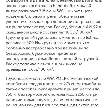
оба варианта двигателей. Бензиновый двигатель
экологического класса Евро-6 объемом 2,0
литра развивает 218 л.с. и 380 Нм крутящего
момента. Силовой агрегат обеспечивает
уверенную тягу как при движении по трассе, так
и при перевозке грузов. Расход бензина АИ-92 в
смешанном цикле составляет 10,3 л/100 км².
Двухлитровый турбодизель мощностью 163 л.с.
развивает 400 Нм крутящего момента, что
особенно востребовано при движении по
бездорожью, буксировке прицепа и
эксплуатации автомобиля с полной загрузкой.
Расход топлива в смешанном цикле не
превышает 7,6 л/100 км³.
Грузоподъемность GWM POER с механической
коробкой передач достигает 975 кг. Автомобиль
также способен буксировать прицеп массой до
750 кг без тормозной системы и до 2250 кг при
наличии тормозов, что делает его практичным
решением как для бизнеса, так и для активного