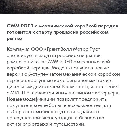
Тест-драйв
СЕРВИСНОЕ ОБСЛУЖИВАНИЕ
ИНФОРМАЦИЯ О ДИЛЕРЕ
Трейд-ин
Нулевое ТО
О дилере
GWM POER с механической коробкой передач
DARGO
DARGO X
Программа «Помощь на дороге»
Наша команда
от 3 199 000 ₽
от 3 499 000 ₽
готовится к старту продаж на российском
КРЕДИТ И СТРАХОВАНИЕ
Регламенты технического обслуживания
Контакты
рынке
Кредитный калькулятор
Электронный ПТС
Компания ООО «Грейт Волл Мотор Рус»
Страхование
анонсирует выход на российский рынок
рамного пикапа GWM POER с механической
Кредит
ПОДДЕРЖКА
коробкой передач. Модель получила новые
F7
F7X
GWM Безопасность
версии с 6-ступенчатой механической коробкой
от 2 899 000 ₽
от 3 599 000 ₽
передач, доступные как с бензиновым, так и с
КОРПОРАТИВНЫМ КЛИЕНТАМ
Гарантия HAVAL
дизельным двигателем. Кроме того, исполнения
Для малого бизнеса
Мобильное приложение GWM
с МКПП отличаются иным дизайном экстерьера.
Новые модификации позволят предложить
Корпоративным клиентам
Программа «HAVAL Защита+»
покупателям ещё больше возможностей для
Крупным корпоративным клиентам
Руководства по эксплуатации
выбора автомобиля под свои задачи: от
POER
повседневной эксплуатации и бизнеса до
от 3 449 000 ₽
Система управления автопарком
Подписки
активного отдыха и путешествий.