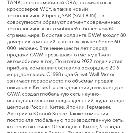
TANK, электромобилей ORA, премиальных
кроссоверов WEY, а также новый
технологичный бренд SAR (SALOON) – в
совокупности образуют сегмент современных
технологичных автомобилей в более чем 60
странах мира. В состав холдинга GWM входят 80
дочерних компаний, а штат включает более 60
000 человек. В течение шести лет подряд
продажи GWM превышают отметку в 1 млн
автомобилей в год. По итогам 2022 года чистая
прибыль компании составила рекордные 20,6
млрд долларов. С 1998 года Great Wall Motor
занимает первое место по объёмам продаж
пикапов в Китае. На сегодняшний день концерн
GWM создал глобальную сеть научно-
исследовательских подразделений, куда входят
центры в России, Китае, Японии, Германии,
Австрии и Южной Корее. Также компания
построила глобальную производственную сеть,
которая включает 10 заводов в Китае, 3 завода
полного цикла в России, Таиланде и Бразилии, а