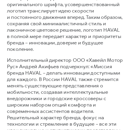
оригинального шрифта, усовершенствованный
Тест-драйв
СЕРВИСНОЕ ОБСЛУЖИВАНИЕ
ИНФОРМАЦИЯ О ДИЛЕРЕ
логотип транслирует идею скорости
и постоянного движения вперед. Таким образом,
Трейд-ин
Нулевое ТО
О дилере
сохраняя свой минималистичный стиль и
DARGO
DARGO X
Программа «Помощь на дороге»
Наша команда
лаконичное цветовое решение, логотип HAVAL
от 3 199 000 ₽
от 3 499 000 ₽
в полной мере передает характер и приоритеты
КРЕДИТ И СТРАХОВАНИЕ
Регламенты технического обслуживания
Контакты
бренда – инновации, доверие и будущее
Кредитный калькулятор
Электронный ПТС
поколение.
Страхование
Исполнительный директор ООО «Хавейл Мотор
Кредит
ПОДДЕРЖКА
Рус» Андрей Акифьев подчеркнул: «Миссия
F7
F7X
бренда HAVAL – делать инновации доступными
GWM Безопасность
от 2 899 000 ₽
от 3 599 000 ₽
для каждого. В России HAVAL также стремится
КОРПОРАТИВНЫМ КЛИЕНТАМ
Гарантия HAVAL
менять существующие представления о
мобильности, создавая интеллектуальные
Для малого бизнеса
Мобильное приложение GWM
внедорожники и городские кроссоверы с
Корпоративным клиентам
Программа «HAVAL Защита+»
широким набором опций комфорта и
современных ассистентов водителя.
Крупным корпоративным клиентам
Руководства по эксплуатации
POER
Решительный характер бренда, фокус на
от 3 449 000 ₽
Система управления автопарком
Подписки
технологии и стремление в будущее – все эти