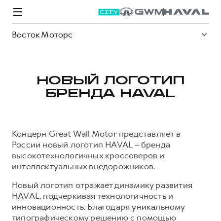
Восток Моторс
НОВЫЙ ЛОГОТИП
БРЕНДА HAVAL
Модели
Покупателям
Владельцам
Спецпредложения
О дилере
Концерн Great Wall Motor представляет в
ВЫБОР И ПОКУПКА
СЕРВИС
СПЕЦПРЕДЛОЖЕНИЯ
БРЕНД HAVAL
России новый логотип HAVAL – бренда
высокотехнологичных кроссоверов и
Автомобили в наличии
Все о сервисе
Покупателям
О бренде
интеллектуальных внедорожников.
Конфигуратор HAVAL
Запись на сервис
Владельцам
Новости
Новый логотип отражает динамику развития
M6
Аксессуары HAVAL
Моторное масло
О GWM
JOLION
HAVAL, подчеркивая технологичность и
от 2 049 000 ₽
от 2 049 000 ₽
Каталоги и прайс-листы
Стоимость ТО
Статьи
инновационность. Благодаря уникальному
типографическому решению с помощью
Программа «HAVAL Защита+»