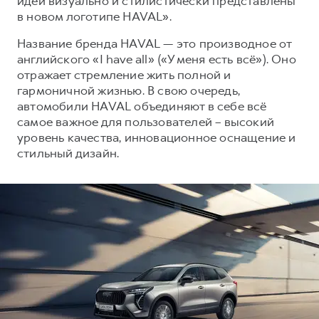
идеи визуально и стилистически представлены
Сервис для корпоративных клиентов
в новом логотипе HAVAL».
HAVAL Лизинг
АКСЕССУАРЫ HAVAL
Название бренда HAVAL — это производное от
Автомобильные аксессуары
английского «I have all» («У меня есть всё»). Оно
АКСЕССУАРЫ HAVAL
Коллекция CITY
отражает стремление жить полной и
гармоничной жизнью. В свою очередь,
Автомобильные аксессуары
Коллекция Базовая
автомобили HAVAL объединяют в себе всё
Коллекция CITY
Коллекция Детская
самое важное для пользователей – высокий
уровень качества, инновационное оснащение и
Коллекция Базовая
стильный дизайн.
Коллекция Детская