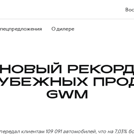
Вос
пецпредложения
О дилере
НОВЫЙ РЕКОР
УБЕЖНЫХ ПР
GWM
передал клиентам 109 091 автомобилей, что на 7,03% б