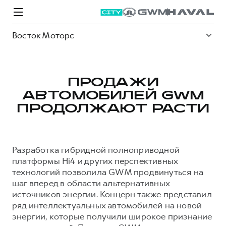
Восток Моторс
ПРОДАЖИ
АВТОМОБИЛЕЙ GWM
Модели
Покупателям
Владельцам
Спецпредложения
О дилере
ПРОДОЛЖАЮТ РАСТИ
ВЫБОР И ПОКУПКА
СЕРВИС
СПЕЦПРЕДЛОЖЕНИЯ
БРЕНД HAVAL
Разработка гибридной полноприводной
Автомобили в наличии
Все о сервисе
Покупателям
О бренде
платформы Hi4 и других перспективных
технологий позволила GWM продвинуться на
Конфигуратор HAVAL
Запись на сервис
Владельцам
Новости
шаг вперед в области альтернативных
M6
Аксессуары HAVAL
Моторное масло
О GWM
JOLION
источников энергии. Концерн также представил
от 2 049 000 ₽
от 2 049 000 ₽
ряд интеллектуальных автомобилей на новой
Каталоги и прайс-листы
Стоимость ТО
Статьи
энергии, которые получили широкое признание
Программа «HAVAL Защита+»