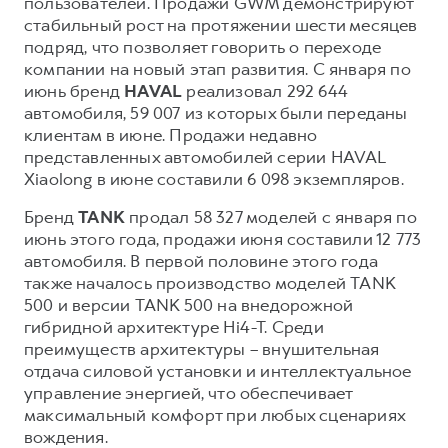
пользователей. Продажи GWM демонстрируют
стабильный рост на протяжении шести месяцев
Тест-драйв
СЕРВИСНОЕ ОБСЛУЖИВАНИЕ
ИНФОРМАЦИЯ О ДИЛЕРЕ
подряд, что позволяет говорить о переходе
Трейд-ин
Нулевое ТО
О дилере
компании на новый этап развития. С января по
DARGO
июнь бренд
HAVAL
реализовал 292 644
DARGO X
Программа «Помощь на дороге»
Наша команда
от 3 199 000 ₽
от 3 499 000 ₽
автомобиля, 59 007 из которых были переданы
КРЕДИТ И СТРАХОВАНИЕ
Регламенты технического обслуживания
Контакты
клиентам в июне. Продажи недавно
представленных автомобилей серии HAVAL
Кредитный калькулятор
Электронный ПТС
Xiaolong в июне составили 6 098 экземпляров.
Страхование
Бренд
TANK
продал 58 327 моделей с января по
Кредит
ПОДДЕРЖКА
июнь этого года, продажи июня составили 12 773
F7
F7X
GWM Безопасность
автомобиля. В первой половине этого года
от 2 899 000 ₽
от 3 599 000 ₽
также началось производство моделей TANK
КОРПОРАТИВНЫМ КЛИЕНТАМ
Гарантия HAVAL
500 и версии TANK 500 на внедорожной
Для малого бизнеса
Мобильное приложение GWM
гибридной архитектуре Hi4-T. Среди
преимуществ архитектуры – внушительная
Корпоративным клиентам
Программа «HAVAL Защита+»
отдача силовой установки и интеллектуальное
Крупным корпоративным клиентам
Руководства по эксплуатации
управление энергией, что обеспечивает
POER
максимальный комфорт при любых сценариях
от 3 449 000 ₽
Система управления автопарком
Подписки
вождения.