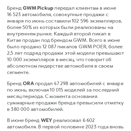
Сервис для корпоративных клиентов
Бренд
GWM Pickup
передал клиентам в июне
HAVAL Лизинг
АКСЕССУАРЫ HAVAL
16 523 автомобиля, совокупные продажи с
Автомобильные аксессуары
января по июнь составили 102 596 экземпляров,
более 50% из которых были реализованы на
АКСЕССУАРЫ HAVAL
Коллекция CITY
внутреннем рынке. Каждый второй пикап в
Автомобильные аксессуары
Коллекция Базовая
Китае продан под брендом GWM. Всего в июне
было продано 12 087 пикапов GWM POER, более
Коллекция CITY
Коллекция Детская
2,5 лет подряд продажи этой модели превышают
Коллекция Базовая
10 000 экземпляров в месяц, что говорит об
абсолютном лидерстве автомобиля в своем
Коллекция Детская
сегменте.
Бренд
ORA
продал 47 298 автомобилей с января
по июнь, включая 10 015 моделей за последний
месяц периода. С момента основания
суммарные продажи бренда превысили отметку
в 380 000 автомобилей.
В июне бренд
WEY
реализовал 6 602
автомобиля. В первой половине 2023 года вновь