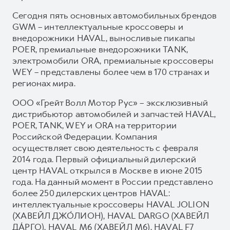
Сегодня пять основных автомобильных брендов
GWM – интеллектуальные кроссоверы и
внедорожники HAVAL, выносливые пикапы
POER, премиальные внедорожники TANK,
электромобили ORA, премиальные кроссоверы
WEY – представлены более чем в 170 странах и
регионах мира.
ООО «Грейт Волл Мотор Рус» – эксклюзивный
дистрибьютор автомобилей и запчастей HAVAL,
POER, TANK, WEY и ORA на территории
Российской Федерации. Компания
осуществляет свою деятельность с февраля
2014 года. Первый официальный дилерский
центр HAVAL открылся в Москве в июне 2015
года. На данный момент в России представлено
более 250 дилерских центров HAVAL:
интеллектуальные кроссоверы HAVAL JOLION
(ХАВЕЙЛ ДЖО́ЛИОН), HAVAL DARGO (ХАВЕЙЛ
ДА́РГО), HAVAL М6 (ХАВЕЙЛ M6), HAVAL F7