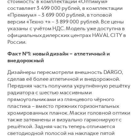
Сервис для корпоративных клиентов
стоимость¹ в комплектации «Оптимум»
составляет 3 499 000 рублей, в комплектации
HAVAL Лизинг
АКСЕССУАРЫ HAVAL
«Премиум» – 3 699 000 рублей, в топовой
Автомобильные аксессуары
версии «Техно +» – 3 899 000 рублей. Все цены
указаны с учётом НДС. Модель уже доступна в
АКСЕССУАРЫ HAVAL
Коллекция CITY
официальных дилерских центрах HAVAL CITY в
Автомобильные аксессуары
Коллекция Базовая
России.
Коллекция CITY
Коллекция Детская
Факт №1: новый дизайн – атлетичный и
внедорожный
Коллекция Базовая
Коллекция Детская
Дизайнеры пересмотрели внешность DARGO,
сделав её более атлетичной и внедорожной.
Передняя часть получила укрупнённую решётку
радиатора с шестью массивными
прямоугольниками из глянцевого чёрного
пластика – вместо прежних горизонтальных
хромированных планок. Маски головной оптики
также затемнены и визуально гармонируют с
решёткой. Задняя часть теперь отличается
светодиодной полосой на накладке пятой