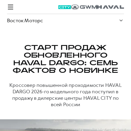
Восток Моторс
СТАРТ ПРОДАЖ
ОБНОВЛЕННОГО
Модели
Покупателям
Владельцам
Спецпредложения
О дилере
HAVAL DARGO: СЕМЬ
ФАКТОВ О НОВИНКЕ
ВЫБОР И ПОКУПКА
СЕРВИС
СПЕЦПРЕДЛОЖЕНИЯ
БРЕНД HAVAL
Кроссовер повышенной проходимости HAVAL
DARGO 2026-го модельного года поступил в
Автомобили в наличии
Все о сервисе
Покупателям
О бренде
продажу в дилерские центры HAVAL CITY по
Конфигуратор HAVAL
Запись на сервис
Владельцам
Новости
всей России
M6
Аксессуары HAVAL
Моторное масло
О GWM
JOLION
от 2 049 000 ₽
от 2 049 000 ₽
Каталоги и прайс-листы
Стоимость ТО
Статьи
Программа «HAVAL Защита+»