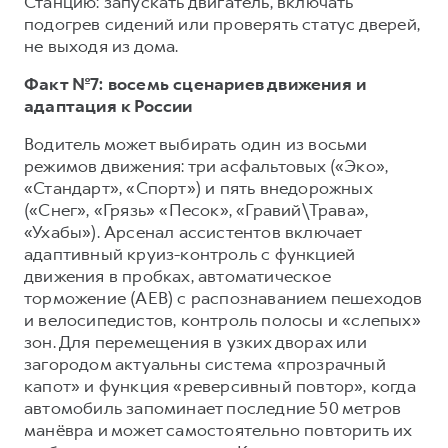
Станцию: запускать двигатель, включать
подогрев сидений или проверять статус дверей,
не выходя из дома.
Факт №7: восемь сценариев движения и
адаптация к России
Водитель может выбирать один из восьми
режимов движения: три асфальтовых («Эко»,
«Стандарт», «Спорт») и пять внедорожных
(«Снег», «Грязь» «Песок», «Гравий\Трава»,
«Ухабы»). Арсенал ассистентов включает
адаптивный круиз-контроль с функцией
движения в пробках, автоматическое
торможение (AEB) с распознаванием пешеходов
и велосипедистов, контроль полосы и «слепых»
зон. Для перемещения в узких дворах или
загородом актуальны система «прозрачный
капот» и функция «реверсивный повтор», когда
автомобиль запоминает последние 50 метров
манёвра и может самостоятельно повторить их