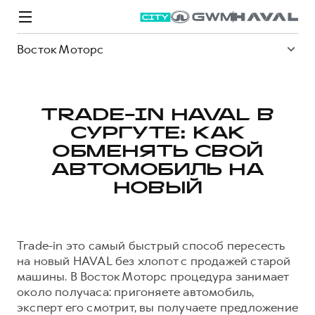
Восток Моторс
TRADE-IN HAVAL В
СУРГУТЕ: КАК
Модели
Покупателям
Владельцам
Спецпредложения
О дилере
ОБМЕНЯТЬ СВОЙ
АВТОМОБИЛЬ НА
НОВЫЙ
ВЫБОР И ПОКУПКА
СЕРВИС
СПЕЦПРЕДЛОЖЕНИЯ
БРЕНД HAVAL
Автомобили в наличии
Все о сервисе
Покупателям
О бренде
Trade-in это самый быстрый способ пересесть
Конфигуратор HAVAL
Запись на сервис
Владельцам
Новости
на новый HAVAL без хлопот с продажей старой
M6
Аксессуары HAVAL
Моторное масло
О GWM
JOLION
машины. В Восток Моторс процедура занимает
от 2 049 000 ₽
от 2 049 000 ₽
Каталоги и прайс-листы
Стоимость ТО
Статьи
около получаса: пригоняете автомобиль,
эксперт его смотрит, вы получаете предложение
Программа «HAVAL Защита+»