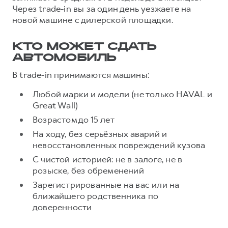
Сервис для корпоративных клиентов
Через trade-in вы за один день уезжаете на
HAVAL Лизинг
АКСЕССУАРЫ HAVAL
новой машине с дилерской площадки.
Автомобильные аксессуары
КТО МОЖЕТ СДАТЬ
АКСЕССУАРЫ HAVAL
Коллекция CITY
АВТОМОБИЛЬ
Автомобильные аксессуары
Коллекция Базовая
В trade-in принимаются машины:
Коллекция CITY
Коллекция Детская
Любой марки и модели (не только HAVAL и
Коллекция Базовая
Great Wall)
Коллекция Детская
Возрастом до 15 лет
На ходу, без серьёзных аварий и
невосстановленных повреждений кузова
С чистой историей: не в залоге, не в
розыске, без обременений
Зарегистрированные на вас или на
ближайшего родственника по
доверенности