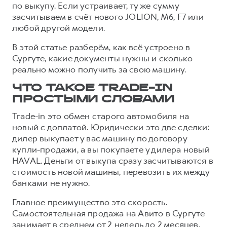
по выкупу. Если устраивает, ту же сумму
Тест-драйв
СЕРВИСНОЕ ОБСЛУЖИВАНИЕ
ИНФОРМАЦИЯ О ДИЛЕРЕ
засчитываем в счёт нового JOLION, M6, F7 или
любой другой модели.
Трейд-ин
Нулевое ТО
О дилере
DARGO
DARGO X
В этой статье разберём, как всё устроено в
Программа «Помощь на дороге»
Наша команда
от 3 199 000 ₽
от 3 499 000 ₽
Сургуте, какие документы нужны и сколько
КРЕДИТ И СТРАХОВАНИЕ
Регламенты технического обслуживания
Контакты
реально можно получить за свою машину.
Кредитный калькулятор
Электронный ПТС
ЧТО ТАКОЕ TRADE-IN
Страхование
ПРОСТЫМИ СЛОВАМИ
Кредит
ПОДДЕРЖКА
Trade-in это обмен старого автомобиля на
F7
F7X
новый с доплатой. Юридически это две сделки:
GWM Безопасность
от 2 899 000 ₽
от 3 599 000 ₽
дилер выкупает у вас машину по договору
КОРПОРАТИВНЫМ КЛИЕНТАМ
Гарантия HAVAL
купли-продажи, а вы покупаете у дилера новый
HAVAL. Деньги от выкупа сразу засчитываются в
Для малого бизнеса
Мобильное приложение GWM
стоимость новой машины, перевозить их между
Корпоративным клиентам
Программа «HAVAL Защита+»
банками не нужно.
Крупным корпоративным клиентам
Руководства по эксплуатации
Главное преимущество это скорость.
POER
от 3 449 000 ₽
Система управления автопарком
Подписки
Самостоятельная продажа на Авито в Сургуте
занимает в среднем от 2 недель до 2 месяцев.