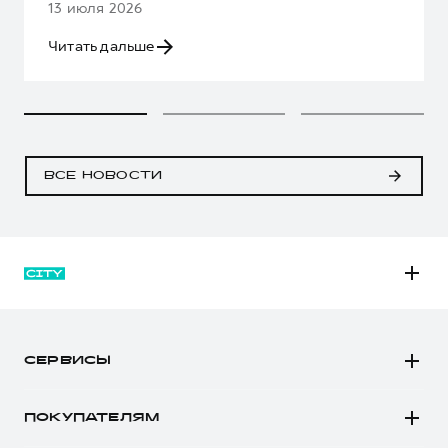
13 июля 2026
Читать дальше
ВСЕ НОВОСТИ
M6
JOLION
СЕРВИСЫ
DARGO
Автомобили в наличии
DARGO Х
ПОКУПАТЕЛЯМ
Заказать тест-драйв
F7