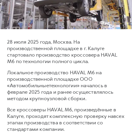
Тест-драйв
СЕРВИСНОЕ ОБСЛУЖИВАНИЕ
ИНФОРМАЦИЯ О ДИЛЕРЕ
Трейд-ин
Нулевое ТО
О дилере
DARGO
DARGO X
Программа «Помощь на дороге»
Наша команда
от 3 199 000 ₽
от 3 499 000 ₽
КРЕДИТ И СТРАХОВАНИЕ
Регламенты технического обслуживания
Контакты
28 июля 2025 года, Москва. На
Кредитный калькулятор
Электронный ПТС
производственной площадке в г. Калуге
стартовало производство кроссовера HAVAL
Страхование
M6 по технологии полного цикла.
Кредит
ПОДДЕРЖКА
Локальное производство HAVAL M6 на
F7
F7X
GWM Безопасность
от 2 899 000 ₽
от 3 599 000 ₽
производственной площадке ООО
«Автомобильныетехнологии» началось в
КОРПОРАТИВНЫМ КЛИЕНТАМ
Гарантия HAVAL
феврале 2025 года и ранее осуществлялось
Для малого бизнеса
Мобильное приложение GWM
методом крупноузловой сборки.
Корпоративным клиентам
Программа «HAVAL Защита+»
Все кроссоверы HAVAL M6, произведённые в
Крупным корпоративным клиентам
Руководства по эксплуатации
Калуге, проходят комплексную проверку навсех
POER
этапах производства в соответствии со
от 3 449 000 ₽
Система управления автопарком GWM Fleet
Подписки
стандартами компании.