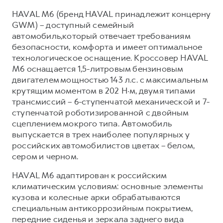
Сервис для корпоративных клиентов
HAVAL M6 (бренд HAVAL принадлежит концерну
HAVAL Лизинг
АКСЕССУАРЫ HAVAL
GWM) – доступный семейный
Автомобильные аксессуары
автомобиль,который отвечает требованиям
безопасности, комфорта и имеет оптимальное
АКСЕССУАРЫ HAVAL
Коллекция CITY
технологическое оснащение. Кроссовер HAVAL
Автомобильные аксессуары
Коллекция Базовая
M6 оснащается 1,5-литровым бензиновым
двигателем мощностью 143 л.с. с максимальным
Коллекция CITY
Коллекция Детская
крутящим моментом в 202 Н·м, двумя типами
Коллекция Базовая
трансмиссий – 6-ступенчатой механической и 7-
ступенчатой роботизированной с двойным
Коллекция Детская
сцеплением мокрого типа. Автомобиль
выпускается в трех наиболее популярных у
российских автомобилистов цветах – белом,
сером и черном.
HAVAL M6 адаптирован к российским
климатическим условиям: основные элементы
кузова и колесные арки обрабатываются
специальным антикоррозийным покрытием,
передние сиденья и зеркала заднего вида