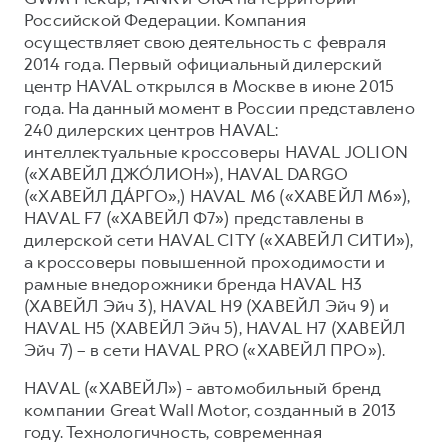
Российской Федерации. Компания
осуществляет свою деятельность с февраля
2014 года. Первый официальный дилерский
центр HAVAL открылся в Москве в июне 2015
года. На данный момент в России представлено
240 дилерских центров HAVAL:
интеллектуальные кроссоверы HAVAL JOLION
(«ХАВЕЙЛ ДЖО́ЛИОН»), HAVAL DARGO
(«ХАВЕЙЛ ДА́РГО»,) HAVAL М6 («ХАВЕЙЛ M6»),
HAVAL F7 («ХАВЕЙЛ Ф7») представлены в
дилерской сети HAVAL CITY («ХАВЕЙЛ СИТИ»),
а кроссоверы повышенной проходимости и
рамные внедорожники бренда HAVAL H3
(ХАВЕЙЛ Эйч 3), HAVAL H9 (ХАВЕЙЛ Эйч 9) и
HAVAL H5 (ХАВЕЙЛ Эйч 5), HAVAL H7 (ХАВЕЙЛ
Эйч 7) – в сети HAVAL PRO («ХАВЕЙЛ ПРО»).
HAVAL («ХАВЕЙЛ») - автомобильный бренд
компании Great Wall Motor, созданный в 2013
году. Технологичность, современная