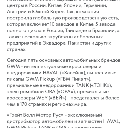
центры в России, Китае, Японии, Германии,
Австрии и Южной Корее. Так, компания
построила глобальную производственную сеть,
которая включает 10 заводов в Китае, 3 завода
полного цикла в России, Таиланде и Бразилии, а
также несколько зарубежных сборочных
предприятий в Эквадоре, Пакистан и других
странах.
Сегодня пять основных автомобильных брендов
GWM - интеллектуальные кроссоверы и
внедорожники HAVAL («Хавейл»), выносливые
пикапы GWM Pickup («ГВМ Пикап»),
премиальные внедорожники TANK («ТЭНК»),
электромобили ORA («ОРА»), премиальные
кроссоверы WEY («ВЕЙ») - представлены более
чем в 170 странах и регионах мира.
«Грейт Волл Мотор Рус» - эксклюзивный
дистрибьютор автомобилей и запчастей HAVAL,
GWM Pickup, TANK и ORA на территории