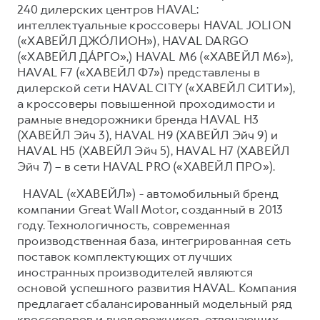
240 дилерских центров HAVAL:
интеллектуальные кроссоверы HAVAL JOLION
(«ХАВЕЙЛ ДЖО́ЛИОН»), HAVAL DARGO
(«ХАВЕЙЛ ДА́РГО»,) HAVAL М6 («ХАВЕЙЛ M6»),
HAVAL F7 («ХАВЕЙЛ Ф7») представлены в
дилерской сети HAVAL CITY («ХАВЕЙЛ СИТИ»),
а кроссоверы повышенной проходимости и
рамные внедорожники бренда HAVAL H3
(ХАВЕЙЛ Эйч 3), HAVAL H9 (ХАВЕЙЛ Эйч 9) и
HAVAL H5 (ХАВЕЙЛ Эйч 5), HAVAL H7 (ХАВЕЙЛ
Эйч 7) – в сети HAVAL PRO («ХАВЕЙЛ ПРО»).
HAVAL («ХАВЕЙЛ») - автомобильный бренд
компании Great Wall Motor, созданный в 2013
году. Технологичность, современная
производственная база, интегрированная сеть
поставок комплектующих от лучших
иностранных производителей являются
основой успешного развития HAVAL. Компания
предлагает сбалансированный модельный ряд
кроссоверов и внедорожников, отвечающих