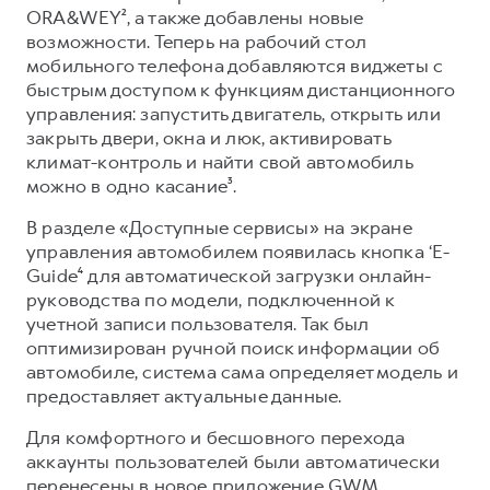
Сервис для корпоративных клиентов
ORA&WEY², а также добавлены новые
HAVAL Лизинг
АКСЕССУАРЫ HAVAL
возможности. Теперь на рабочий стол
мобильного телефона добавляются виджеты с
Автомобильные аксессуары
быстрым доступом к функциям дистанционного
АКСЕССУАРЫ HAVAL
Коллекция CITY
управления: запустить двигатель, открыть или
закрыть двери, окна и люк, активировать
Автомобильные аксессуары
Коллекция Базовая
климат-контроль и найти свой автомобиль
Коллекция CITY
Коллекция Детская
можно в одно касание³.
Коллекция Базовая
В разделе «Доступные сервисы» на экране
Коллекция Детская
управления автомобилем появилась кнопка ‘E-
Guide⁴ для автоматической загрузки онлайн-
руководства по модели, подключенной к
учетной записи пользователя. Так был
оптимизирован ручной поиск информации об
автомобиле, система сама определяет модель и
предоставляет актуальные данные.
Для комфортного и бесшовного перехода
аккаунты пользователей были автоматически
перенесены в новое приложение GWM.