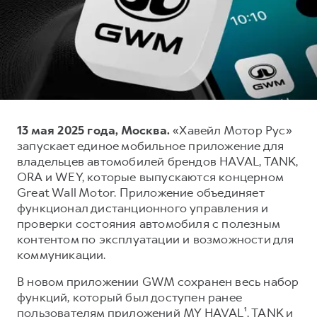
Тест-драйв
СЕРВИСНОЕ ОБСЛУЖИВАНИЕ
ИНФОРМАЦИЯ О ДИЛЕРЕ
Трейд-ин
Нулевое ТО
О дилере
DARGO
DARGO X
Программа «Помощь на дороге»
Наша команда
от 3 199 000 ₽
от 3 499 000 ₽
КРЕДИТ И СТРАХОВАНИЕ
Регламенты технического обслуживания
Контакты
Кредитный калькулятор
Электронный ПТС
13 мая 2025 года, Москва.
«Хавейл Мотор Рус»
Страхование
запускает единое мобильное приложение для
Кредит
ПОДДЕРЖКА
владельцев автомобилей брендов HAVAL, TANK,
F7
F7X
ORA и WEY, которые выпускаются концерном
GWM Безопасность
от 2 899 000 ₽
от 3 599 000 ₽
Great Wall Motor. Приложение объединяет
КОРПОРАТИВНЫМ КЛИЕНТАМ
Гарантия HAVAL
функционал дистанционного управления и
проверки состояния автомобиля с полезным
Для малого бизнеса
Мобильное приложение GWM
контентом по эксплуатации и возможности для
Корпоративным клиентам
Программа «HAVAL Защита+»
коммуникации.
Крупным корпоративным клиентам
Руководства по эксплуатации
В новом приложении GWM сохранен весь набор
POER
от 3 449 000 ₽
Система управления автопарком
Подписки
функций, который был доступен ранее
пользователям приложений MY HAVAL¹, TANK и