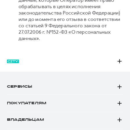
данные, которые Оператор имеет право
обрабатывать в целях исполнения
законодательства Российской Федерации)
или до момента его отзыва в соответствии
со статьей 9 Федерального закона от
27.07.2006 г. №152-ФЗ «О персональных
данных».
M6
JOLION
СЕРВИСЫ
DARGO
Автомобили в наличии
DARGO Х
ПОКУПАТЕЛЯМ
Заказать тест-драйв
F7
Автомобили в наличии
Рассчитать кредит
F7x
ВЛАДЕЛЬЦАМ
Конфигуратор HAVAL
Записаться на сервис
POER