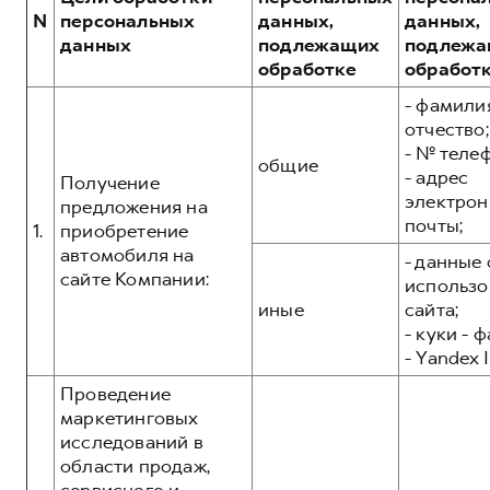
Сервис для корпоративных клиентов
N
персональных
данных,
данных,
HAVAL Лизинг
АКСЕССУАРЫ HAVAL
данных
подлежащих
подлежа
обработке
обработ
Автомобильные аксессуары
- фамилия
АКСЕССУАРЫ HAVAL
Коллекция CITY
отчество;
Автомобильные аксессуары
Коллекция Базовая
- № теле
общие
- адрес
Коллекция CITY
Коллекция Детская
Получение
электрон
предложения на
Коллекция Базовая
почты;
1.
приобретение
Коллекция Детская
автомобиля на
- данные 
сайте Компании:
использо
иные
сайта;
- куки - 
- Yandex I
Проведение
маркетинговых
исследований в
области продаж,