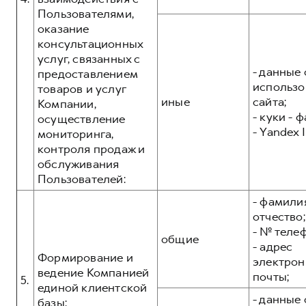
Пользователями,
оказание
консультационных
услуг, связанных с
- данные 
предоставлением
использо
товаров и услуг
иные
сайта;
Компании,
- куки - 
осуществление
- Yandex I
мониторинга,
контроля продаж и
обслуживания
Пользователей:
- фамилия
отчество;
- № теле
общие
- адрес
Формирование и
электрон
ведение Компанией
почты;
5.
единой клиентской
- данные 
базы: