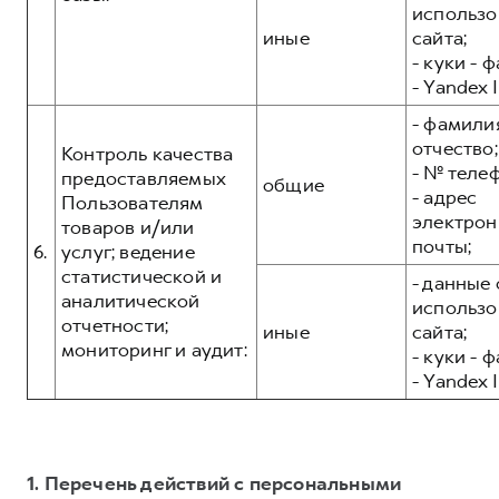
использо
иные
сайта;
- куки - 
- Yandex I
- фамилия
отчество;
Контроль качества
- № теле
предоставляемых
общие
- адрес
Пользователям
электрон
товаров и/или
почты;
6.
услуг; ведение
статистической и
- данные 
аналитической
использо
отчетности;
иные
сайта;
мониторинг и аудит:
- куки - 
- Yandex I
1. Перечень действий с персональными