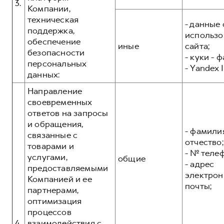
3.
Компании,
техническая
- данные 
поддержка,
использо
обеспечение
иные
сайта;
безопасности
- куки - 
персональных
- Yandex I
данных:
Направление
своевременных
ответов на запросы
и обращения,
- фамилия
связанные с
отчество;
товарами и
- № теле
услугами,
общие
- адрес
предоставляемыми
электрон
Компанией и ее
почты;
партнерами,
оптимизация
процессов
4.
взаимодействия с