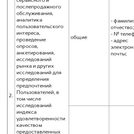
сервисного и
послепродажного
обслуживания,
аналитика
- фамилия
пользовательского
отчество;
интереса,
- № теле
общие
проведение
- адрес
опросов,
электрон
анкетирования,
почты;
исследований
рынка и других
исследований для
определения
предпочтений
Пользователей, в
2.
том числе
исследований
индекса
удовлетворенности
качеством
предоставленных