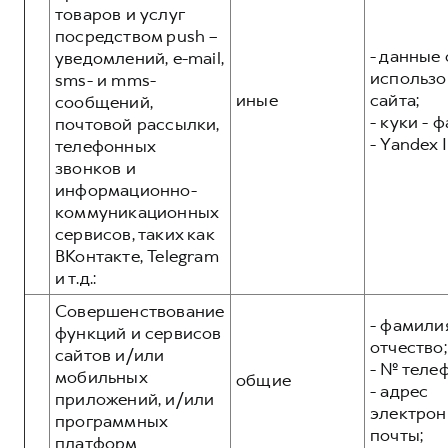
товаров и услуг
посредством push –
- данные 
уведомлений, e-mail,
использо
sms- и mms-
иные
сайта;
сообщений,
- куки - 
почтовой рассылки,
- Yandex I
телефонных
звонков и
информационно-
коммуникационных
сервисов, таких как
ВКонтакте, Telegram
и т.д.:
Совершенствование
- фамилия
функций и сервисов
отчество;
сайтов и/или
- № теле
мобильных
общие
- адрес
приложений, и/или
электрон
программных
почты;
платформ