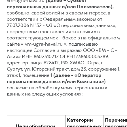
vm-ugra-haval.ru
(далее – Субъект
персональных данных и/или Пользователь),
Тест-драйв
СЕРВИСНОЕ ОБСЛУЖИВАНИЕ
ИНФОРМАЦИЯ О ДИЛЕРЕ
свободно, своей волей и в своем интересе, в
Трейд-ин
Нулевое ТО
О дилере
соответствии с Федеральным законом от
27.07.2006 N 152 - ФЗ «О персональных данных»,
DARGO
DARGO X
Программа «Помощь на дороге»
Наша команда
от 3 199 000 ₽
от 3 499 000 ₽
посредством проставления «галочки» в
КРЕДИТ И СТРАХОВАНИЕ
Регламенты технического обслуживания
Контакты
соответствующем чек – боксе в на официальном
сайте « vm-ugra-haval.ru », подписываю
Кредитный калькулятор
Электронный ПТС
настоящее Согласие и выражаю ООО «ВМ – С –
Страхование
Азия» ИНН 8602310212 ОГРН 1238600003289,
адрес юр. лица: 628412, РФ, ХМАО-Югра, г.
Кредит
ПОДДЕРЖКА
Сургут, ул. Югорский тракт, дом 23, сооружение 1,
F7
F7X
GWM Безопасность
от 2 899 000 ₽
от 3 599 000 ₽
этаж 1, помещение 1
(далее - «Оператор
персональных данных и/или Компания»)
КОРПОРАТИВНЫМ КЛИЕНТАМ
Гарантия HAVAL
согласие на обработку моих персональных
Для малого бизнеса
Мобильное приложение GWM
данных на следующих условиях:
Корпоративным клиентам
Программа «HAVAL Защита+»
Крупным корпоративным клиентам
Руководства по эксплуатации
POER
от 3 449 000 ₽
Система управления автопарком
Подписки
Категории
Перечен
Цели обработки
персональных
персона