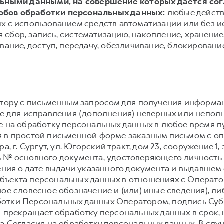
альными данными, на совершение которых дается со
обов обработки персональных данных:
любые действ
х с использованием средств автоматизации или без и
сбор, запись, систематизацию, накопление, хранение,
вание, доступ, передачу, обезличивание, блокировани
атору с письменным запросом для получения информа
же для исправления (дополнения) неверных или непол
е на обработку персональных данных в любое время 
 в простой письменной форме заказным письмом с о
, г. Сургут, ул. Югорский тракт, дом 23, сооружение 1,
 № основного документа, удостоверяющего личность
ения о дате выдачи указанного документа и выдавшем е
ъекта персональных данных в отношениях с Оператор
ое словесное обозначение и (или) иные сведения), л
отки Персональных данных Оператором, подпись Суб
р прекращает обработку персональных данных в срок,
а Согласия на обработку персональных данных. В слу