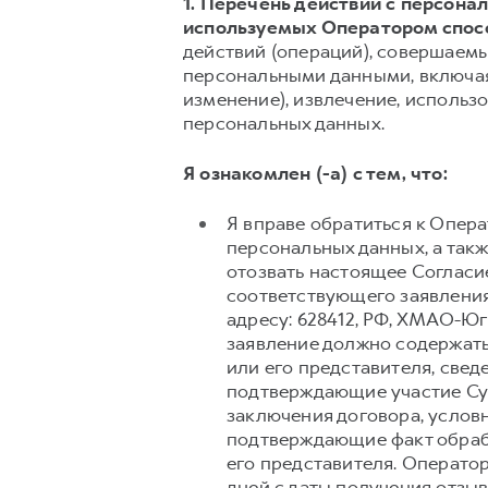
1. Перечень действий с персон
используемых Оператором спос
действий (операций), совершаемы
персональными данными, включая 
изменение), извлечение, использо
персональных данных.
Я ознакомлен (-а) с тем, что:
Я вправе обратиться к Опер
персональных данных, а так
отозвать настоящее Согласи
соответствующего заявления
адресу: 628412, РФ, ХМАО-Югра
заявление должно содержать
или его представителя, свед
подтверждающие участие Суб
заключения договора, условн
подтверждающие факт обраб
его представителя. Операто
дней с даты получения отзыв