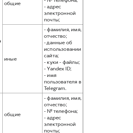
- № телефона;
общие
- адрес
электронной
почты;
- фамилия, имя,
отчество;
а
- данные об
использовании
сайта;
иные
- куки - файлы;
- Yandex ID;
- имя
пользователя в
Telegram.
- фамилия, имя,
отчество;
- № телефона;
общие
- адрес
электронной
почты;