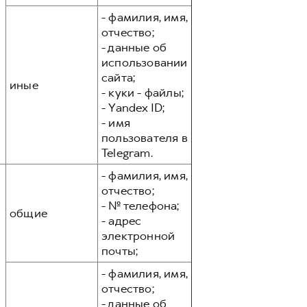
- фамилия, имя,
отчество;
- данные об
использовании
сайта;
иные
- куки - файлы;
- Yandex ID;
- имя
пользователя в
Telegram.
- фамилия, имя,
отчество;
- № телефона;
общие
- адрес
электронной
почты;
- фамилия, имя,
отчество;
- данные об