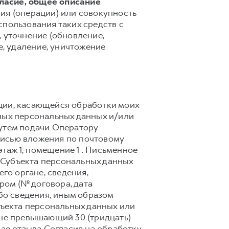
гласие, общее описание
ия (операции) или совокупность
спользования таких средств с
 уточнение (обновление,
е, удаление, уничтожение
ции, касающейся обработки моих
ных персональных данных и/или
путем подачи Оператору
писью вложения по почтовому
 этаж 1, помещение 1 . Письменное
 Субъекта персональных данных
го органе, сведения,
ом (№ договора, дата
ибо сведения, иным образом
ъекта персональных данных или
 не превышающий 30 (тридцать)
чае отзыва Согласия на обработку