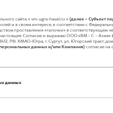
ьного сайта « vm-ugra-haval.ru »
(далее – Субъект п
олей и в своем интересе, в соответствии с Федеральным
ством проставления «галочки» в соответствующем чек
ю настоящее Согласие и выражаю ООО «ВМ – С – Азия»
412, РФ, ХМАО-Югра, г. Сургут, ул. Югорский тракт, дом 
 персональных данных и/или Компания)
согласие на 
ых данных