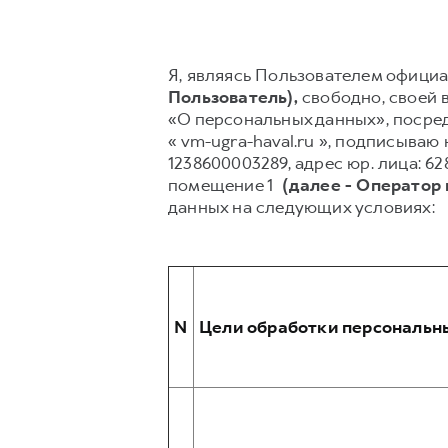
Я, являясь Пользователем официал
Пользователь),
свободно, своей в
«О персональных данных», посред
« vm-ugra-haval.ru », подписыва
1238600003289, адрес юр. лица: 628
помещение 1
(далее - Оператор
данных на следующих условиях:
N
Цели обработки персональн