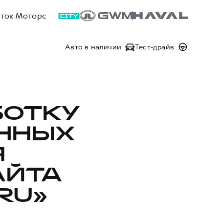
ток Моторс
Авто в наличии
Тест-драйв
БОТКУ
ННЫХ
Я
АЙТА
RU»