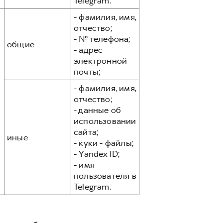
Telegram.
- фамилия, имя,
отчество;
- № телефона;
общие
- адрес
электронной
почты;
- фамилия, имя,
отчество;
- данные об
использовании
сайта;
иные
- куки - файлы;
- Yandex ID;
- имя
пользователя в
Telegram.