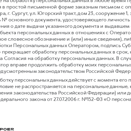
е на обработку персональных данных в любое время 
 в простой письменной форме заказным письмом с о
а, г. Сургут, ул. Югорский тракт, дом 23, сооружение 1,
 № основного документа, удостоверяющего личность
ения о дате выдачи указанного документа и выдавшем е
ъекта персональных данных в отношениях с Оператор
ое словесное обозначение и (или) иные сведения), л
отки Персональных данных Оператором, подпись Суб
р прекращает обработку персональных данных в срок,
а Согласия на обработку персональных данных. В слу
тор вправе продолжить обработку моих персональных
редусмотренным законодательством Российской Федер
ботку персональных данных действует с момента его 
условие не распространяется на персональные данные,
нения законодательства Российской Федерации) или до
едерального закона от 27.07.2006 г. №152-ФЗ «О персон
POER