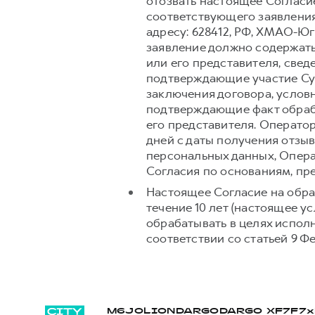
отозвать настоящее Согласи
соответствующего заявления
адресу: 628412, РФ, ХМАО-Югр
заявление должно содержать
или его представителя, свед
подтверждающие участие Суб
заключения договора, условн
подтверждающие факт обраб
его представителя. Операто
дней с даты получения отзыв
персональных данных, Опера
Согласия по основаниям, п
Настоящее Согласие на обра
течение 10 лет (настоящее 
обрабатывать в целях испол
соответствии со статьей 9 Ф
M6
JOLION
DARGO
DARGO Х
F7
F7x