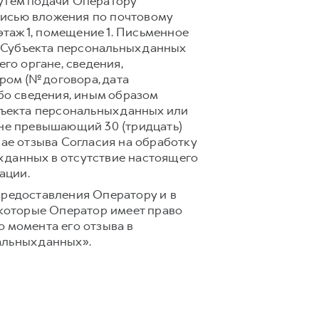
путем подачи Оператору
писью вложения по почтовому
 этаж 1, помещение 1. Письменное
 Субъекта персональных данных
го органе, сведения,
ом (№ договора, дата
ибо сведения, иным образом
ъекта персональных данных или
 не превышающий 30 (тридцать)
чае отзыва Согласия на обработку
 данных в отсутствие настоящего
ации.
предоставления Оператору и в
 которые Оператор имеет право
 момента его отзыва в
альных данных».