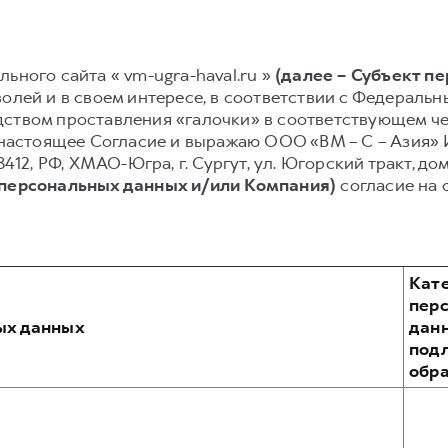
ьного сайта « vm-ugra-haval.ru »
(далее – Субъект п
олей и в своем интересе, в соответствии с Федеральным
ством проставления «галочки» в соответствующем чек
ю настоящее Согласие и выражаю ООО «ВМ – С – Азия»
412, РФ, ХМАО-Югра, г. Сургут, ул. Югорский тракт, дом 
 персональных данных и/или Компания)
согласие на 
Кат
пер
ых данных
дан
под
обр