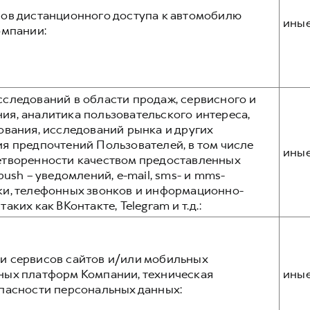
ов дистанционного доступа к автомобилю
ины
омпании:
следований в области продаж, сервисного и
я, аналитика пользовательского интереса,
ования, исследований рынка и других
я предпочтений Пользователей, в том числе
ины
етворенности качеством предоставленных
ush – уведомлений, e-mail, sms- и mms-
ки, телефонных звонков и информационно-
ких как ВКонтакте, Telegram и т.д.:
и сервисов сайтов и/или мобильных
ных платформ Компании, техническая
ины
пасности персональных данных: