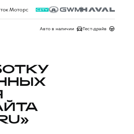
ток Моторс
Авто в наличии
Тест-драйв
БОТКУ
ННЫХ
Я
АЙТА
RU»