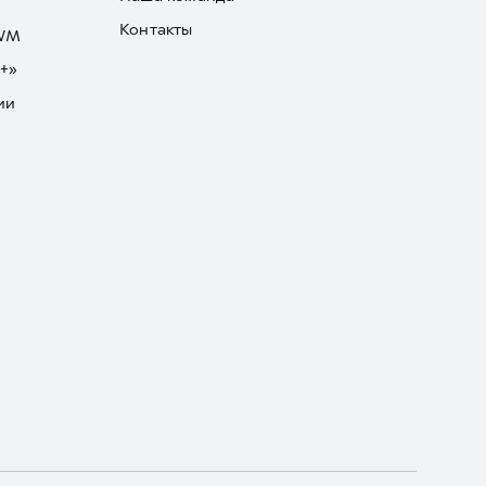
Контакты
GWM
+»
ии