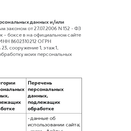
ерсональных данных и/или
 законом от 27.07.2006 N 152 - ФЗ
 – боксе в на официальном сайте
 ИНН 8602310212 ОГРН
23, сооружение 1, этаж 1,
обработку моих персональных
егории
Перечень
сональных
персональных
ных,
данных,
лежащих
подлежащих
аботке
обработке
- данные об
использовании сайта;