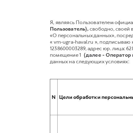
Я, являясь Пользователем официал
Пользователь),
свободно, своей в
«О персональных данных», посред
« vm-ugra-haval.ru », подписыва
1238600003289, адрес юр. лица: 628
помещение 1
(далее - Оператор
данных на следующих условиях:
N
Цели обработки персональн