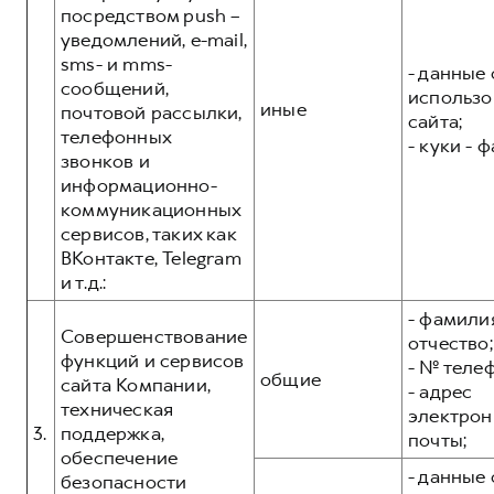
посредством push –
уведомлений, e-mail,
sms- и mms-
- данные 
сообщений,
использо
иные
почтовой рассылки,
сайта;
телефонных
- куки - 
звонков и
информационно-
коммуникационных
сервисов, таких как
ВКонтакте, Telegram
и т.д.:
- фамилия
Совершенствование
отчество;
функций и сервисов
- № теле
общие
сайта Компании,
- адрес
техническая
электрон
3.
поддержка,
почты;
обеспечение
- данные 
безопасности