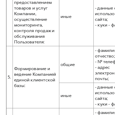
предоставлением
товаров и услуг
- данные 
Компании,
использо
иные
осуществление
сайта;
мониторинга,
- куки - 
контроля продаж и
обслуживания
Пользователя:
- фамилия
отчество;
- № теле
общие
- адрес
Формирование и
электрон
ведение Компанией
5.
почты;
единой клиентской
базы:
- данные 
использо
иные
сайта;
- куки - 
- фамилия