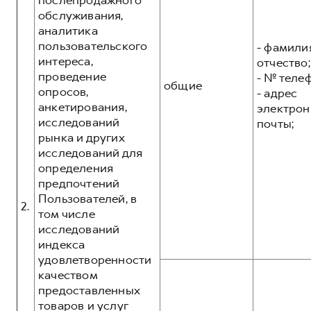
послепродажного
обслуживания,
аналитика
пользовательского
- фамилия
интереса,
отчество;
проведение
- № теле
общие
опросов,
- адрес
анкетирования,
электрон
исследований
почты;
рынка и других
исследований для
определения
предпочтений
Пользователей, в
2.
том числе
исследований
индекса
удовлетворенности
качеством
предоставленных
товаров и услуг