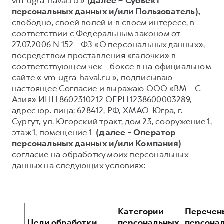
vm-ugra-haval.ru »
(далее – Субъект
персональных данных и/или Пользователь),
Тест-драйв
СЕРВИСНОЕ ОБСЛУЖИВАНИЕ
ИНФОРМАЦИЯ О ДИЛЕРЕ
свободно, своей волей и в своем интересе, в
Трейд-ин
Нулевое ТО
О дилере
соответствии с Федеральным законом от
27.07.2006 N 152 - ФЗ «О персональных данных»,
DARGO
DARGO X
Программа «Помощь на дороге»
Наша команда
от 3 199 000 ₽
от 3 499 000 ₽
посредством проставления «галочки» в
КРЕДИТ И СТРАХОВАНИЕ
Регламенты технического обслуживания
Контакты
соответствующем чек – боксе в на официальном
сайте « vm-ugra-haval.ru », подписываю
Кредитный калькулятор
Электронный ПТС
настоящее Согласие и выражаю ООО «ВМ – С –
Страхование
Азия» ИНН 8602310212 ОГРН 1238600003289,
адрес юр. лица: 628412, РФ, ХМАО-Югра, г.
Кредит
ПОДДЕРЖКА
Сургут, ул. Югорский тракт, дом 23, сооружение 1,
F7
F7X
GWM Безопасность
от 2 899 000 ₽
от 3 599 000 ₽
этаж 1, помещение 1
(далее - Оператор
персональных данных и/или Компания)
КОРПОРАТИВНЫМ КЛИЕНТАМ
Гарантия HAVAL
согласие на обработку моих персональных
Для малого бизнеса
Мобильное приложение GWM
данных на следующих условиях:
Корпоративным клиентам
Программа «HAVAL Защита+»
Крупным корпоративным клиентам
Руководства по эксплуатации
POER
от 3 449 000 ₽
Система управления автопарком
Подписки
Категории
Перечен
Цели обработки
персональных
персона