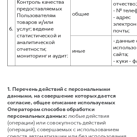
Контроль качества
отчество;
предоставляемых
- № теле
общие
Пользователям
- адрес
товаров и/или
электрон
6.
услуг; ведение
почты;
статистической и
- данные 
аналитической
использо
отчетности;
иные
сайта;
мониторинг и аудит:
- куки - 
1. Перечень действий с персональными
данными, на совершение которых дается
согласие, общее описание используемых
Оператором способов обработки
персональных данных:
любые действия
(операции) или совокупность действий
(операций), совершаемых с использованием
средств автоматизации или без использования