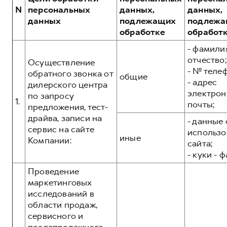
Сервис для корпоративных клиентов
N
персональных
данных,
данных,
HAVAL Лизинг
АКСЕССУАРЫ HAVAL
данных
подлежащих
подлежа
обработке
обработ
Автомобильные аксессуары
- фамилия
АКСЕССУАРЫ HAVAL
Коллекция CITY
отчество;
Осуществление
Автомобильные аксессуары
Коллекция Базовая
- № теле
обратного звонка от
общие
- адрес
Коллекция CITY
Коллекция Детская
дилерского центра
электрон
по запросу
Коллекция Базовая
1.
почты;
предложения, тест-
Коллекция Детская
драйва, записи на
- данные 
сервис на сайте
использо
иные
Компании:
сайта;
- куки - 
Проведение
маркетинговых
исследований в
области продаж,
сервисного и