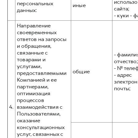
использо
персональных
иные
сайта;
данных:
- куки - 
Направление
своевременных
ответов на запросы
и обращения,
связанные с
- фамилия
товарами и
отчество;
услугами,
- № теле
общие
предоставляемыми
- адрес
Компанией и ее
электрон
партнерами,
почты;
оптимизация
процессов
4.
взаимодействия с
Пользователями,
оказание
консультационных
услуг, связанных с