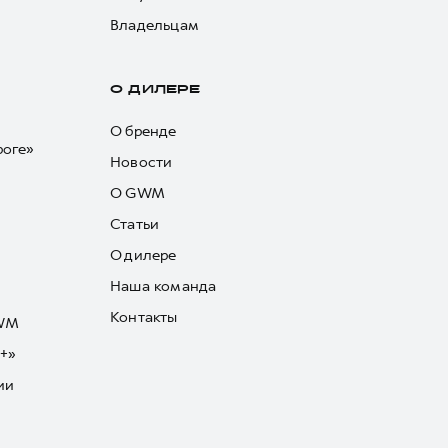
Владельцам
О ДИЛЕРЕ
О бренде
роге»
Новости
О GWM
Статьи
О дилере
Наша команда
Контакты
GWM
+»
ии