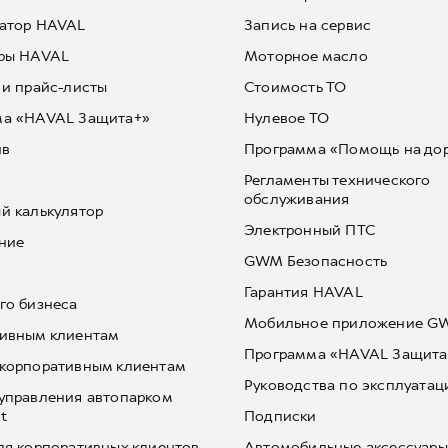
атор HAVAL
Запись на сервис
ры HAVAL
Моторное масло
 и прайс-листы
Стоимость ТО
ма «HAVAL Защита+»
Нулевое ТО
йв
Программа «Помощь на до
Регламенты технического
обслуживания
й калькулятор
Электронный ПТС
ние
GWM Безопасность
Гарантия HAVAL
го бизнеса
Мобильное приложение 
ивным клиентам
Программа «HAVAL Защита
корпоративным клиентам
Руководства по эксплуатац
управления автопарком
t
Подписки
ля корпоративных клиентов
Автомобильные аксессуары