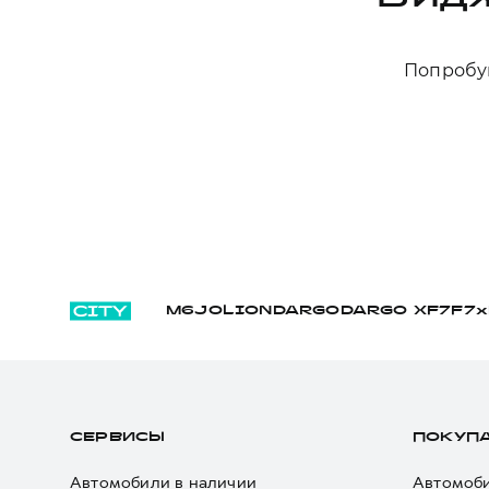
Попробуй
M6
JOLION
DARGO
DARGO Х
F7
F7x
СЕРВИСЫ
ПОКУП
Автомобили в наличии
Автомоби