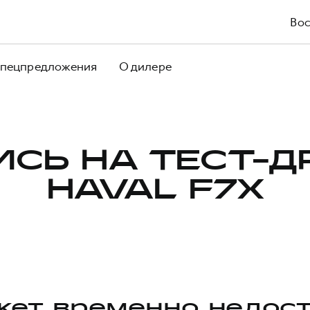
Вос
пецпредложения
О дилере
ИСЬ НА ТЕСТ-Д
HAVAL F7X
ет временно недос