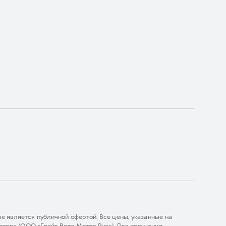
 является публичной офертой. Все цены, указанные на
тора (ООО «Грейт Волл Мотор Рус»). Для получения