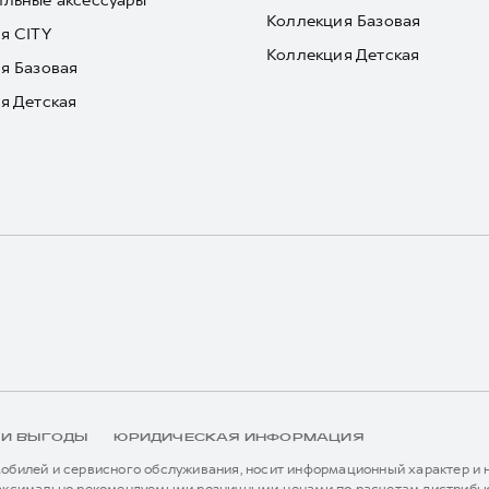
льные аксессуары
Коллекция Базовая
я CITY
Коллекция Детская
я Базовая
я Детская
 И ВЫГОДЫ
ЮРИДИЧЕСКАЯ ИНФОРМАЦИЯ
билей и сервисного обслуживания, носит информационный характер и не
аксимально рекомендуемыми розничными ценами по расчетам дистрибью