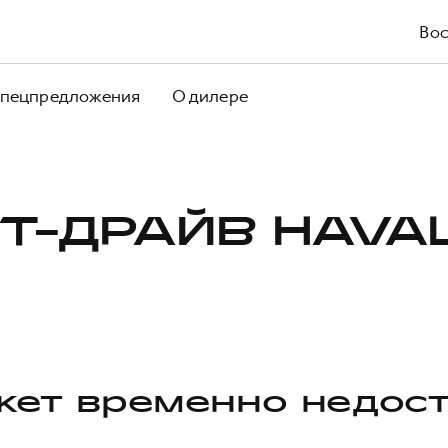
Вос
пецпредложения
О дилере
Т-ДРАЙВ HAVA
ет временно недос