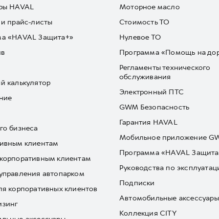
ры HAVAL
Моторное масло
 и прайс-листы
Стоимость ТО
ма «HAVAL Защита+»
Нулевое ТО
йв
Программа «Помощь на до
Регламенты технического
обслуживания
й калькулятор
Электронный ПТС
ние
GWM Безопасность
Гарантия HAVAL
го бизнеса
Мобильное приложение 
ивным клиентам
Программа «HAVAL Защита
корпоративным клиентам
Руководства по эксплуатац
управления автопарком
Подписки
ля корпоративных клиентов
Автомобильные аксессуары
изинг
Коллекция CITY