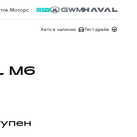
ток Моторс
Авто в наличии
Тест-драйв
L M6
тупен