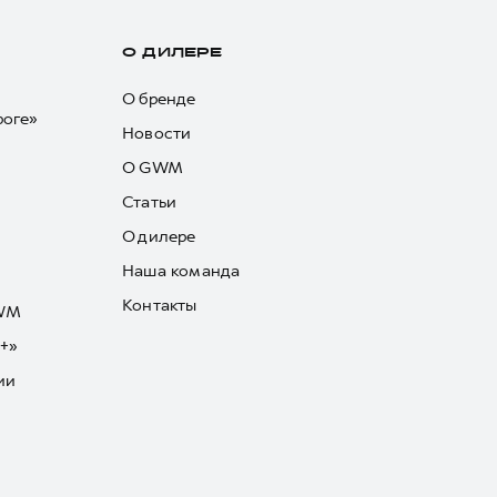
О ДИЛЕРЕ
О бренде
роге»
Новости
О GWM
Статьи
О дилере
Наша команда
Контакты
GWM
+»
ии