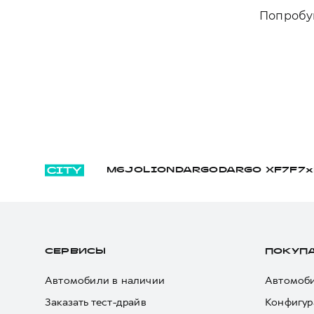
Попробуй
M6
JOLION
DARGO
DARGO Х
F7
F7x
СЕРВИСЫ
ПОКУП
Автомобили в наличии
Автомоби
Заказать тест-драйв
Конфигур