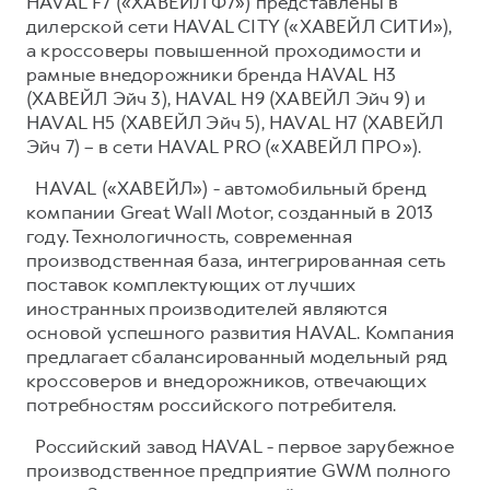
HAVAL F7 («ХАВЕЙЛ Ф7») представлены в
дилерской сети HAVAL CITY («ХАВЕЙЛ СИТИ»),
а кроссоверы повышенной проходимости и
рамные внедорожники бренда HAVAL H3
(ХАВЕЙЛ Эйч 3), HAVAL H9 (ХАВЕЙЛ Эйч 9) и
HAVAL H5 (ХАВЕЙЛ Эйч 5), HAVAL H7 (ХАВЕЙЛ
Эйч 7) – в сети HAVAL PRO («ХАВЕЙЛ ПРО»).
HAVAL («ХАВЕЙЛ») - автомобильный бренд
компании Great Wall Motor, созданный в 2013
году. Технологичность, современная
производственная база, интегрированная сеть
поставок комплектующих от лучших
иностранных производителей являются
основой успешного развития HAVAL. Компания
предлагает сбалансированный модельный ряд
кроссоверов и внедорожников, отвечающих
потребностям российского потребителя.
Российский завод HAVAL - первое зарубежное
производственное предприятие GWM полного