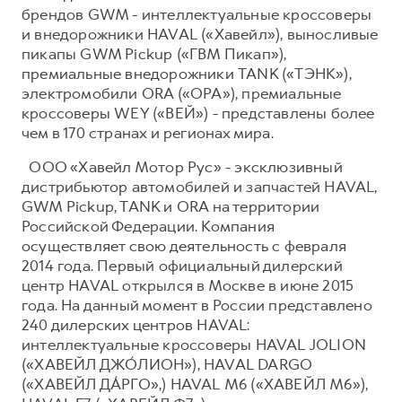
брендов GWM - интеллектуальные кроссоверы
и внедорожники HAVAL («Хавейл»), выносливые
пикапы GWM Pickup («ГВМ Пикап»),
премиальные внедорожники TANK («ТЭНК»),
электромобили ORA («ОРА»), премиальные
кроссоверы WEY («ВЕЙ») - представлены более
чем в 170 странах и регионах мира.
ООО «Хавейл Мотор Рус» - эксклюзивный
дистрибьютор автомобилей и запчастей HAVAL,
GWM Pickup, TANK и ORA на территории
Российской Федерации. Компания
осуществляет свою деятельность с февраля
2014 года. Первый официальный дилерский
центр HAVAL открылся в Москве в июне 2015
года. На данный момент в России представлено
240 дилерских центров HAVAL:
интеллектуальные кроссоверы HAVAL JOLION
(«ХАВЕЙЛ ДЖО́ЛИОН»), HAVAL DARGO
(«ХАВЕЙЛ ДА́РГО»,) HAVAL М6 («ХАВЕЙЛ M6»),