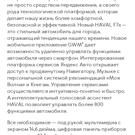
Сервис для корпоративных клиентов
не просто средством передвижения, а своего
HAVAL Лизинг
АКСЕССУАРЫ HAVAL
рода технологической платформой, которая
делает нашу жизнь более комфортной,
Автомобильные аксессуары
безопасной и эффективной. Новый HAVAL F7x —
АКСЕССУАРЫ HAVAL
Коллекция CITY
это стильный автомобиль для города,
отражающий тенденции нашего времени. Новое
Автомобильные аксессуары
Коллекция Базовая
мобильное приложение GWM⁵ дает
Коллекция CITY
Коллекция Детская
возможность удаленно управлять функциями
автомобиля через смартфон. Интегрированная
Коллекция Базовая
платформа сервисов Яндекс Авто открывает
Коллекция Детская
доступ к продвинутому Навигатору, Музыке с
персональной системой рекомендаций «Моя
Волна» и Книгам. Управление сервисами
осуществляется интуитивно-понятно и быстро.
А интеллектуальный голосовой ассистент
HAVAL позволяет управлять более 800
функциями автомобиля.
Все необходимое — под рукой: мультимедиа с
экраном 14,6 дюйма, цифровая панель приборов