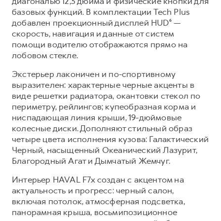
диагональю 12,3 дюйма и физические кнопки для
базовых функций. В комплектации Tech Plus
добавлен проекционный дисплей HUD⁶ —
скорость, навигация и данные от систем
помощи водителю отображаются прямо на
лобовом стекле.
Экстерьер лаконичен и по-спортивному
выразителен: характерные черные акценты в
виде решетки радиатора, окантовки стекол по
периметру, рейлингов; купеобразная корма и
ниспадающая линия крыши, 19-дюймовые
колесные диски. Дополняют стильный образ
четыре цвета исполнения кузова: Галактический
Черный, насыщенный Океанический Лазурит,
Благородный Агат и Дымчатый Жемчуг.
Интерьер HAVAL F7x создан с акцентом на
актуальность и прогресс: черный салон,
включая потолок, атмосферная подсветка,
панорамная крыша, восьмипозиционное