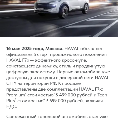
Тест-драйв
СЕРВИСНОЕ ОБСЛУЖИВАНИЕ
ИНФОРМАЦИЯ О ДИЛЕРЕ
Трейд-ин
Нулевое ТО
О дилере
DARGO
DARGO X
Программа «Помощь на дороге»
Наша команда
от 3 199 000 ₽
от 3 499 000 ₽
КРЕДИТ И СТРАХОВАНИЕ
Регламенты технического обслуживания
Контакты
Кредитный калькулятор
Электронный ПТС
16 мая 2025 года, Москва.
HAVAL объявляет
Страхование
официальный старт продаж нового поколения
Кредит
ПОДДЕРЖКА
HAVAL F7x — эффектного кросс-купе,
F7
F7X
сочетающего динамику, стиль и продвинутую
GWM Безопасность
от 2 899 000 ₽
от 3 599 000 ₽
цифровую экосистему. Первые автомобили уже
КОРПОРАТИВНЫМ КЛИЕНТАМ
Гарантия HAVAL
доступны для покупки в дилерской сети HAVAL
CITY на территории РФ. К продаже
Для малого бизнеса
Мобильное приложение GWM
представлены две комплектации HAVAL F7x:
Корпоративным клиентам
Программа «HAVAL Защита+»
Premium¹ стоимостью² 3 499 000 рублей и Tech
Plus³ стоимостью⁴ 3 699 000 рублей, включая
Крупным корпоративным клиентам
Руководства по эксплуатации
POER
НДС.
от 3 449 000 ₽
Система управления автопарком
Подписки
Современный городской автомобиль стал уже